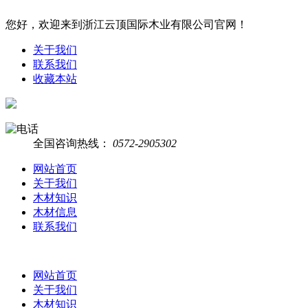
您好，欢迎来到浙江云顶国际木业有限公司官网！
关于我们
联系我们
收藏本站
全国咨询热线：
0572-2905302
网站首页
关于我们
木材知识
木材信息
联系我们
网站首页
关于我们
木材知识