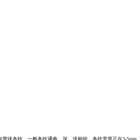
状条纹，一般条纹通曲，深、浅相间，条纹宽度正在3-5mm