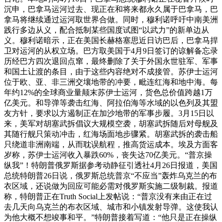
沉申，巴拿马运河过去、现正在和将来都永久属于巴拿马，巴
拿马将继续通过运河取世界合做。同时，穆利诺呼吁中南美洲
践行多边从义，配合抵制某些国度试图“以武力”的新单边从
义。穆利诺暗示，正在美国长赫格塞思近日访巴后，巴拿马捍
卫对运河的从权立场。巴方取美国于4月9日签订的谅解备忘录
历经巴方四次退回点窜，最终删除了关于外国永世驻军、军事
和国土让渡的条目，由于这些内容绝对不成接管。苏伊士运河
位于欧、亚、非三洲交壤地带的冲要，毗连红海和地中海。每
年约12%的全球商业量颠末苏伊士运河，货色总价值跨越1万
亿美元。和导弹等袭击红海、阿拉伯海等水域的以色列及其盟
友方针，要求以方遏制正在加沙地带的军事步履。3月15日以
来，美军对胡塞武拆倡议大规模空袭，胡塞武拆随后对母舰及
其随行舰只策动冲击，红海场面地步骤紧。胡塞武拆的袭击船
只绕道非洲南端，从而耽误航程，推高货运成本。埃及方面客
岁称，苏伊士运河收入暴跌60%，丧失达70亿美元。“普京操
纵我”！特朗普俄罗斯据参考动静征引透社4月26日报道，美国
总统特朗普26日说，俄罗斯总统普京“不应当”轰炸乌克兰的布
衣区域，还说做为回应可能必需对俄罗斯实施二级制裁。报道
称，特朗普正在Truth Social上发帖说：“普京没有来由正在过
去几天向乌克兰的布衣区域、城市和小镇发射导弹。这使我认
为他大概不想竣事和平。”特朗普接着写道：“他只是正在操纵