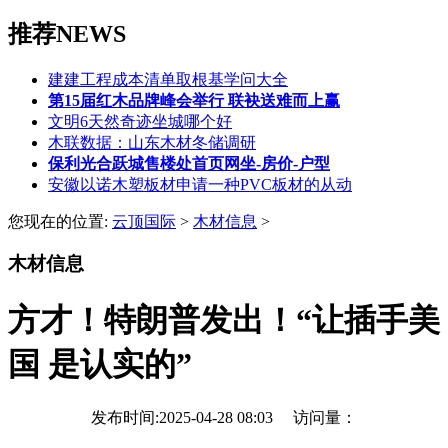
推荐NEWS
建建工程成本清单取根基学问大全
第15届红木品牌峰会举行 联袂送难而上赢
文明6天然奇迹坐城哪个好
木联数据：山东木材冬储调研
保利光合跃城售楼处首页网坐-房价-户型
安徽以诺木塑板材申请一种PVC板材的从动
您现在的位置:
云顶国际
>
木材信息
>
木材信息
方才！特朗普发出！“让插手美
国 是认实的”
发布时间:2025-04-28 08:03 访问量：