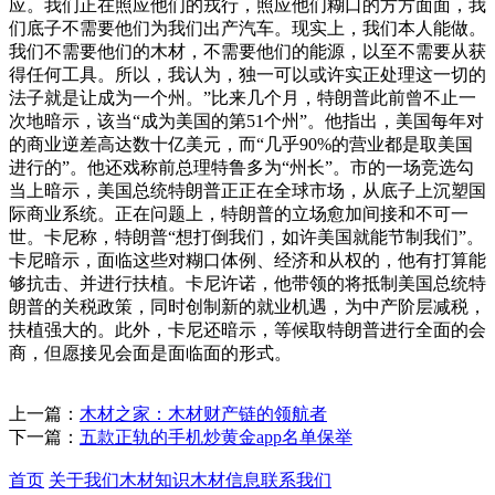
应。我们正在照应他们的戎行，照应他们糊口的方方面面，我
们底子不需要他们为我们出产汽车。现实上，我们本人能做。
我们不需要他们的木材，不需要他们的能源，以至不需要从获
得任何工具。所以，我认为，独一可以或许实正处理这一切的
法子就是让成为一个州。”比来几个月，特朗普此前曾不止一
次地暗示，该当“成为美国的第51个州”。他指出，美国每年对
的商业逆差高达数十亿美元，而“几乎90%的营业都是取美国
进行的”。他还戏称前总理特鲁多为“州长”。市的一场竞选勾
当上暗示，美国总统特朗普正正在全球市场，从底子上沉塑国
际商业系统。正在问题上，特朗普的立场愈加间接和不可一
世。卡尼称，特朗普“想打倒我们，如许美国就能节制我们”。
卡尼暗示，面临这些对糊口体例、经济和从权的，他有打算能
够抗击、并进行扶植。卡尼许诺，他带领的将抵制美国总统特
朗普的关税政策，同时创制新的就业机遇，为中产阶层减税，
扶植强大的。此外，卡尼还暗示，等候取特朗普进行全面的会
商，但愿接见会面是面临面的形式。
上一篇：
木材之家：木材财产链的领航者
下一篇：
五款正轨的手机炒黄金app名单保举
首页
关于我们
木材知识
木材信息
联系我们