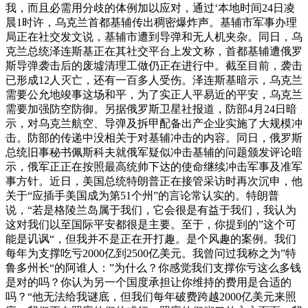
我，而且必需用分歧的体例加以应对，通过‘本地时间24日凌
晨1时许，乌克兰首都基辅传出稠密爆炸声。基辅市军事办理
局正在社交发文说，基辅市遭到导弹和无人机夹杂。同日，乌
克兰总统泽连斯基正在其社交平台上发文称，首都基辅遭俄罗
斯导弹袭击后的废墟清理工做仍正在进行中。截至目前，袭击
已形成12人灭亡，还有一百多人受伤。泽连斯基暗示，乌克兰
需要公允地竣事这场和平，为了实正人平易近的平安，乌克兰
需要加强防空防御。另据俄罗斯卫星社报道，防部4月24日暗
示，对乌克兰航空、导弹及拆甲配备出产企业实施了大规模冲
击。防部的传递中没相关于对基辅冲击的内容。同日，俄罗斯
总统旧事秘书佩斯科夫就俄军疑似冲击基辅的问题颁发评论暗
示，俄军正正在按照最高统帅下达的使命继续冲击军事及准军
事方针。近日，美国总统特朗普正在接管采访时再次沉申，他
关于“应插手美国成为第51个州”的言论常认实的。特朗普
说，“若是格陵兰岛属于我们，它会很是有益于我们，我认为
这对我们以至国际平安都很是主要。至于，你提到的”这个可
能是讥讽“，但我并不是正在开打趣。是个风趣的案例。我们
每年为支撑吃亏2000亿到2500亿美元。我曾问过我称之为”特
鲁多州长“的阿谁人：”为什么？你感觉我们支撑你亏这么多钱
是对的吗？你认为另一个国度承担让你维持的费用是合适的
吗？“他无法给我谜底，但我们每年破费跨越2000亿美元来照