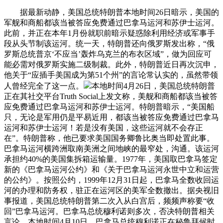
据最新动静，美国总统特朗普本地时间26日暗示，美国的
军舰和商船都该当被答应免费通过巴拿马运河和苏伊士运河。
此前，并正在本年1月份就职前暗示疑惑除利用经济或军事手
段从头节制该运河。统一天，特朗普还向俄罗斯发出称，“俄
罗斯总统普京‘不应当’轰炸乌克兰的布衣区域”，做为回应可
能必需对俄罗斯实施二级制裁。此外，特朗普近日再次沉申，
他关于“应插手美国成为第51个州”的言论常认实的，虽然带领
人曾经完全了这一点。
本地时间4月26日，美国总统特朗普
正在其社交平台Truth Social上发文称，美舰和商船都该当被答
应免费通过巴拿马运河和苏伊士运河。特朗普暗示，“美国船
只，无论是军用仍是平易近用，都该当被答应免费通过巴拿马
运河和苏伊士运河！若是没有美国，这些运河就不会存正
在”。特朗普称，他已要求美国国务卿鲁比奥当即处置此事。
巴拿马运河横跨洲取南美洲之间地峡的最窄处，沟通。该运河
承担约40%的美国集拆箱运输量。1977年，美国取巴拿马签定
新的《巴拿马运河公约》和《关于巴拿马运河永世中立和运营
的公约》。按照公约，1999年12月31日起，巴拿马全数收回运
河的办理和防务权，驻正在运河区的美军全数撤出。据央视旧
事报道，美国总统特朗普第二次入从白宫后，频频声称要“收
回”巴拿马运河。巴拿马总统穆利诺则多次，否决特朗普相关
言论。本地时间4月10日，巴拿马总统穆利诺正在秘鲁拜候时