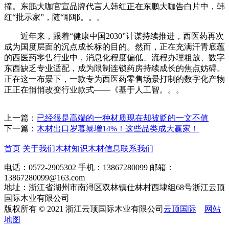
撞。东鹏大咖官宣品牌代言人韩红正在东鹏大咖告白片中，韩
红“批示家”，随“耶耶。。。
近年来，跟着“健康中国2030”计谋持续推进，西医药再次
成为国度层面的沉点成长标的目的。然而，正在充满汗青底蕴
的西医药零售行业中，消息化程度偏低、流程办理粗放、数字
东西缺乏专业适配，成为限制连锁药房持续成长的焦点妨碍。
正在这一布景下，一款专为西医药零售场景打制的数字化产物
正正在悄悄改变行业款式——《基于人工智。。。
上一篇：
已经很是高端的一种材质现在却被贬的一文不值
下一篇：
木材出口岁暮暴增14%！这些品类成大赢家！
首页
关于我们
木材知识
木材信息
联系我们
电话：0572-2905302
手机：13867280099
邮箱：
13867280099@163.com
地址：浙江省湖州市南浔区双林镇仕林村西埭组68号浙江云顶
国际木业有限公司
版权所有 © 2021 浙江云顶国际木业有限公司
云顶国际
网站
地图