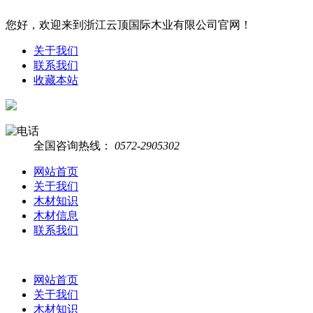
您好，欢迎来到浙江云顶国际木业有限公司官网！
关于我们
联系我们
收藏本站
全国咨询热线：
0572-2905302
网站首页
关于我们
木材知识
木材信息
联系我们
网站首页
关于我们
木材知识