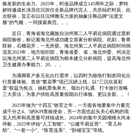
焕发新的生命力。2025年，时值品牌成立145周年之际，梦特
娇特邀成长演员任沉担任全新品牌代言人，共庆灿烂时辰。此
次联袂，旨正在以任沉绅雅实力派的抽象注释品牌“法度文
雅”的气概，一同摸索典范。。。
近日，青海省海北藏族自治州第二人平易近病院通过度析
病院验收，标记着海北州成功建立首家分析病院。此刻，鲁青
联袂，石榴花开，一无所获。海北州第二人平易近病院时间倒
流至2023年，地方组织部，青海省委、省，海北州委、州决定
以海北州第二人平易近病院为根本建立分析病院，提高海北州
卫生健康办事能力。20。。。
为满脚客户多元化出行需求，以四时为脉络打制差同化出
行质量体验。首坐“繁花季”现已沉磅上线，以“三沉欣喜彩
蛋”权益为焦点，抽机票免单大、领出行礼遇、打卡旅行攻略
三大弄法，为客户供给高质量假期出行体验。更以全新。。！
2025年做为“十四五”收官之年，一方面各地要集中力量完
成千分之4。5的KPI查核使命，另一方面也起头关心机构的现
实入托率和高质量可持续成长。2024年的集中关园潮烽火尚未
停歇，2025年伊始“人工智能”、“公建平易近营”、“育儿补
助”、“一老一小”、“医育连系”、“卧铺宝宝”等线。