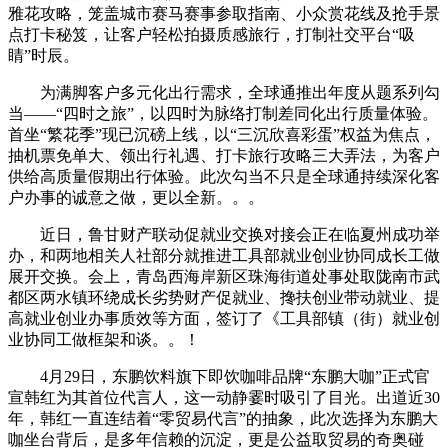
雅花攻略，笼盖城市赛马赛事参取指南、小众赏花线及抢手景
点打卡秘笈，让客户轻松拍摄质感旅行，打制社交平台“吸
睛”时辰。
为满脚客户多元化出行需求，全球通推出年度从题系列勾
当——“四时之旅”，以四时为脉络打制差同化出行质量体验。
首坐“繁花季”现已沉磅上线，以“三沉欣喜彩蛋”权益为焦点，
抽机票免单大、领出行礼遇、打卡旅行攻略三大弄法，为客户
供给高质量假期出行体验。此次勾当不只是全球通持续深化客
户办事的诚意之做，更以全新。。。
近日，鲁甘财产联动促就业交换对接会正在临夏州成功举
办，和两地相关人社部分就推进工具部就业创业协同成长工做
展开交换。会上，青岛西海岸新区珠海街道处事处取陇南市武
都区两水镇环绕成长劣势财产促就业、搀扶创业带动就业、提
高就业创业办事质效等方面，签订了《工具部镇（街）就业创
业协同工做框架和谈。。！
4月29日，东鹏饮料旗下即饮咖啡品牌“东鹏大咖”正式官
宣韩红为其首位代言人，这一动静霎时吸引了目光。出道近30
年，韩红一直连结着“零贸易代言”的抽象，此次选择为东鹏大
咖坐台背后，是多年信赖的沉淀，更是公益取贸易的奇奥碰