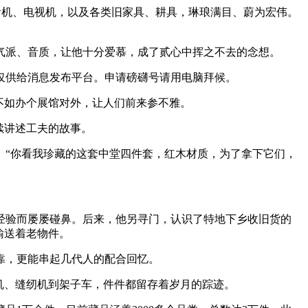
音机、电视机，以及各类旧家具、耕具，琳琅满目、蔚为宏伟。
气派、音质，让他十分爱慕，成了贰心中挥之不去的念想。
供给消息发布平台。申请磅礴号请用电脑拜候。
不如办个展馆对外，让人们前来参不雅。
续讲述工夫的故事。
。“你看我珍藏的这套中堂四件套，红木材质，为了拿下它们，
验而屡屡碰鼻。后来，他另寻门，认识了特地下乡收旧货的
输送着老物件。
靠，更能串起几代人的配合回忆。
机、缝纫机到架子车，件件都留存着岁月的踪迹。