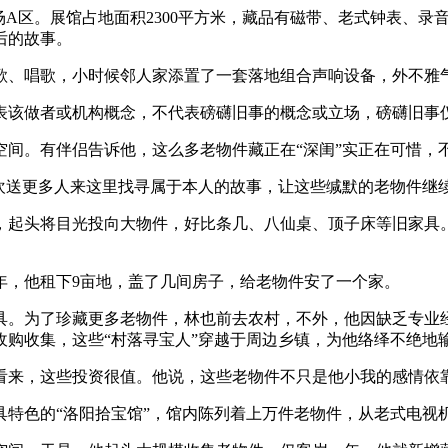
A区。展馆占地面积2300平方米，藏品有磁带、老式钟表、录
后的故事。
、唱歌，小时候邻人家添置了一套落地组合声响设备，外不雅
该做者或机构概念，不代表磅礴旧事的概念或立场，磅礴旧事仅
空间。有伴侣告诉他，这么多老物件藏正在“深闺”实正在可惜，
送更多人来这里找寻属于本人的故事，让这些缄默的老物件继
，起头将目光投向大物件，好比条几、八仙桌、顶子床等旧家具
年，他租下9亩地，盖了几间房子，给老物件安了一个家。
。为了珍藏更多老物件，林也前去农村，不外，他因缺乏专业经
购收集，这些“村落寻宝人”穿越于周边乡镇，为他络绎不绝地
来，这些投资很值。他说，这些老物件不只是他小我的感情依
色的“洛阳拾宝馆”，馆内陈列着上万件老物件，从老式电视