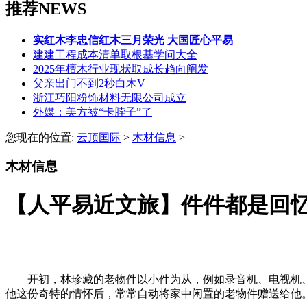
推荐NEWS
实红木李忠信红木三月荣光 大国匠心平易
建建工程成本清单取根基学问大全
2025年檀木行业现状取成长趋向阐发
父亲出门不到2秒白木V
浙江巧阳粉饰材料无限公司成立
外媒：美方被“卡脖子”了
您现在的位置:
云顶国际
>
木材信息
>
木材信息
【人平易近文旅】件件都是回
开初，林珍藏的老物件以小件为从，例如录音机、电视机、
他这份奇特的情怀后，常常自动将家中闲置的老物件赠送给他