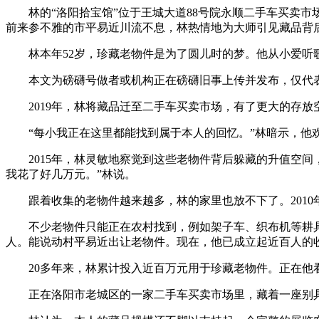
林的“洛阳拾宝馆”位于王城大道88号院永顺二手车买卖市场
前来参不雅的市平易近川流不息，林热情地为大师引见藏品背
林本年52岁，珍藏老物件是为了圆儿时的梦。他从小爱听歌
本文为磅礴号做者或机构正在磅礴旧事上传并发布，仅代表
2019年，林将藏品迁至二手车买卖市场，有了更大的存放
“每小我正在这里都能找到属于本人的回忆。”林暗示，他欢
2015年，林灵敏地察觉到这些老物件背后躲藏的升值空间
我花了好几万元。”林说。
跟着收集的老物件越来越多，林的家里也放不下了。2010
不少老物件只能正在农村找到，例如架子车、织布机等耕具
人。能说动村平易近出让老物件。现在，他已成立起近百人的收
20多年来，林累计投入近百万元用于珍藏老物件。正在他看
正在洛阳市老城区的一家二手车买卖市场里，藏着一座别具特