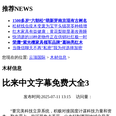
推荐NEWS
1500多岁“六朝松”萌新芽南京现有古树名
松材线虫疫木变废为宝平头镇茯苓种植增
红木家具有益健康：黄花梨能显著改善睡
快消逝的10种老物件正在供销社红极一时
荣膺“紫光檀家具领军品牌”葛响亮红木
当微信聊天不再“私密”我为何选择加密
您现在的位置:
云顶国际
>
木材信息
>
木材信息
比来中文字幕免费大全3
发布时间:2025-07-11 13:15 访问量：
“要完美科技立异系统，积极对接国度计谋科技力量和资