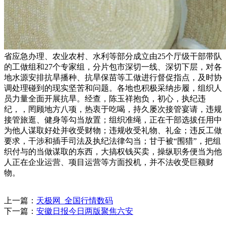
省应急办理、农业农村、水利等部分成立由25个厅级干部带队
的工做组和27个专家组，分片包市深切一线、深切下层，对各
地水源安排抗旱播种、抗旱保苗等工做进行督促指点，及时协
调处理碰到的现实坚苦和问题。各地也积极采纳步履，组织人
员力量全面开展抗旱。经查，陈玉祥抱负，初心，执纪违
纪，，罔顾地方八项，热衷于吃喝，持久屡次接管宴请，违规
接管旅逛、健身等勾当放置；组织准绳，正在干部选拔任用中
为他人谋取好处并收受财物；违规收受礼物、礼金；违反工做
要求，干涉和插手司法及执纪法律勾当；甘于被“围猎”，把组
织付与的当做谋取的东西，大搞权钱买卖，操纵职务便当为他
人正在企业运营、项目运营等方面投机，并不法收受巨额财
物。
上一篇：
天极网_全国行情数码
下一篇：
安徽日报今日两版聚焦六安