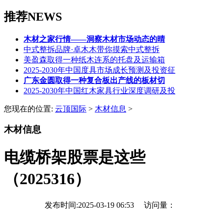
推荐NEWS
木材之家行情——洞察木材市场动态的晴
中式整拆品牌·卓木木带你摸索中式整拆
美盈森取得一种纸木连系的托盘及运输箱
2025-2030年中国度具市场成长预测及投资征
广东金圆取得一种复合板出产线的板材切
2025-2030年中国红木家具行业深度调研及投
您现在的位置:
云顶国际
>
木材信息
>
木材信息
电缆桥架股票是这些
（2025316）
发布时间:2025-03-19 06:53 访问量：