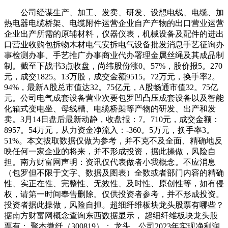
公司经谋生产、加工、发卖、研发、设想电线、电缆、加
热电器电缆桥架、电缆附件运营企业自产产物的出口营业运营
企业出产所需的原辅材料，仪器仪表，机械设备及配件的进出
口营业收购包拆物木材电气安拆电气设备批发消息手艺征询办
事检测办事、手艺推广办事商业代办署理金属丝绳及其成品制
制。截至下战书3点收盘，尚纬股份涨0。57%，股价报5。270
元，成交1825。13万股，成交金额9515。72万元，换手率2。
94%，最新A股总市值达32。75亿元，A股畅通市值32。75亿
元。公司电气成套设备营业次要包罗凹凸压成套设备以及智能
化箱式变电坐、母线槽、电缆桥架等产物的研发、出产和发
卖。3月14日盘后最新动静，收盘报：7。710元，成交金额：
8957。54万元，从力资金净流入：-360。5万元，换手率3。
51%。本文拔取数据仅做为参考，并不克不及全面、精确地反
映任何一家企业的将来，并不形成投资，据此操做，风险自
担。南方财富网声明：资讯仅代表做者小我概念。不应消息
（包罗但不限于文字、数据及图表）全数或者部门内容的精确
性、实正在性、完整性、无效性、及时性、原创性等，如有侵
权，请第一时间奉告删除。仅供投资者参考，并不形成投资。
投资者据此操做，风险自担。超细纤维板块龙头股票有哪些？
据南方财富网概念查询东西数据显示， 超细纤维板块龙头股
票有： 聚杰微纤（300819）： 龙头，公司2023年实现净利润