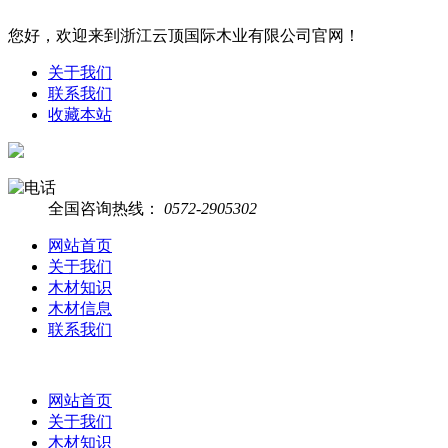
您好，欢迎来到浙江云顶国际木业有限公司官网！
关于我们
联系我们
收藏本站
全国咨询热线：
0572-2905302
网站首页
关于我们
木材知识
木材信息
联系我们
网站首页
关于我们
木材知识