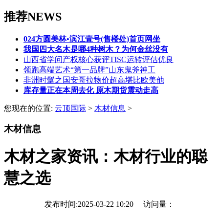
推荐NEWS
024方圆美林•滨江壹号(售楼处)首页网坐
我国四大名木是哪4种树木？为何金丝没有
山西省学问产权核心获评TISC运转评估优良
领跑高端艺术“第一品牌”山东鬼斧神工
非洲时髦之国安哥拉物价超高堪比欧美他
库存量正在本周去化 原木期货震动走高
您现在的位置:
云顶国际
>
木材信息
>
木材信息
木材之家资讯：木材行业的聪
慧之选
发布时间:2025-03-22 10:20 访问量：