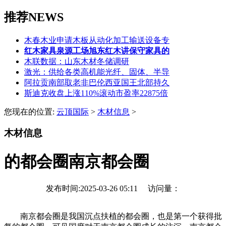
推荐NEWS
木春木业申请木板从动化加工输送设备专
红木家具泉源工场旭东红木讲保守家具的
木联数据：山东木材冬储调研
激光：供给各类高机能光纤、固体、半导
阿拉贡南部取老非巴伦西亚国王北部持久
斯迪克收盘上涨110%滚动市盈率22875倍
您现在的位置:
云顶国际
>
木材信息
>
木材信息
的都会圈南京都会圈
发布时间:2025-03-26 05:11 访问量：
南京都会圈是我国沉点扶植的都会圈，也是第一个获得批