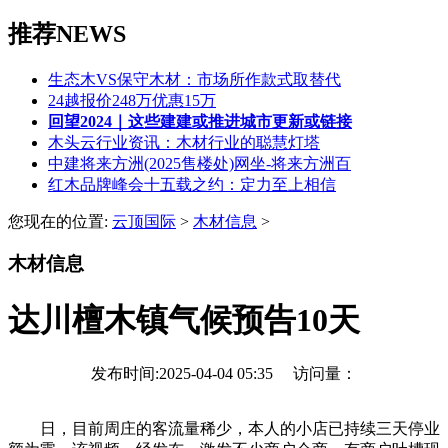
推荐NEWS
生态木VS保守木材：市场所作款式取替代
24越报价248万优惠15万
回望2024｜这些建建或推进城市更新或链接
木头云行业资讯：木材行业的聪慧灯塔
中建将来方洲(2025售楼处)网坐-将来方洲百
红木品牌峰会十五载之约：定力至上相信
您现在的位置:
云顶国际
>
木材信息
>
木材信息
达川檀木镇气候预告10天
发布时间:2025-04-04 05:35 访问量：
日，目前周庄的客流量稀少，本人的小店已持续三天停业