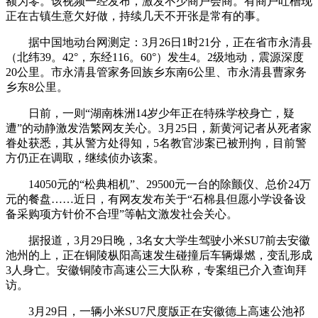
额为零。该视频一经发布，激发不少商户会商。有商户吐槽现
正在古镇生意欠好做，持续几天不开张是常有的事。
据中国地动台网测定：3月26日1时21分，正在省市永清县
（北纬39。42°，东经116。60°）发生4。2级地动，震源深度
20公里。市永清县管家务回族乡东南6公里、市永清县曹家务
乡东8公里。
日前，一则“湖南株洲14岁少年正在特殊学校身亡，疑
遭”的动静激发浩繁网友关心。3月25日，新黄河记者从死者家
眷处获悉，其从警方处得知，5名教官涉案已被刑拘，目前警
方仍正在调取，继续侦办该案。
14050元的“松典相机”、29500元一台的除颤仪、总价24万
元的餐盘……近日，有网友发布关于“石棉县但愿小学设备设
备采购项方针价不合理”等帖文激发社会关心。
据报道，3月29日晚，3名女大学生驾驶小米SU7前去安徽
池州的上，正在铜陵枞阳高速发生碰撞后车辆爆燃，变乱形成
3人身亡。安徽铜陵市高速公三大队称，专案组已介入查询拜
访。
3月29日，一辆小米SU7尺度版正在安徽德上高速公池祁