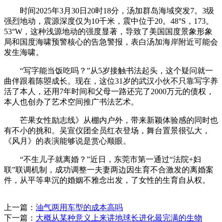
时间2025年3月30日20时18分，汤加群岛海域突发7。3级
强烈地动，震源深度仅为10千米，震中位于20。48°S，173。
53°W，这种浅源地动的强度显著，导致了美国国度景象形象
局和国度海啸预警核心的告急警报，表白汤加海岸附近可能会
发生海啸。
“写字能当饭吃吗？”从5岁接触书法起头，这个疑问就一
曲伴跟着陈曌成长。现在，这位31岁的武汉小伙不只靠写字养
活了本人，还用7年时间和父母一路还完了2000万元的债权，
本人也创办了艺术空间推广书法艺术。
芒果女性励志线》从棚内户外，带来新颖体验感的同时也
有不小的挑和。吴宣仪团全员红衣登场，舞台置景很弘大，
《风月》的表演能够说是赏心顺眼。
“不生儿子就离婚？”近日，东莞市第一通过“法院+妇
联”联调机制，成功调整一夫妻两边因生育不合激发的离婚案
件，从平等卑沉的婚姻不雅念出发，了女性的生育自从权。
上一篇：
油气两用车型的成本高吗
下一篇：
大概从某种意义上来讲地球长进化最完满的生物