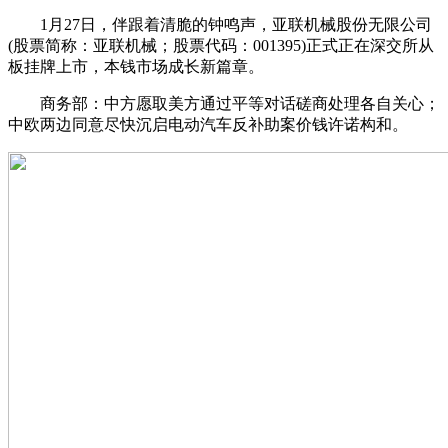
1月27日，伴跟着清脆的钟鸣声，亚联机械股份无限公司
(股票简称：亚联机械；股票代码：001395)正式正在深交所从
板挂牌上市，本钱市场成长新篇章。
商务部：中方愿取美方通过平等对话磋商处理各自关心；
中欧两边同意尽快沉启电动汽车反补助案价钱许诺构和。