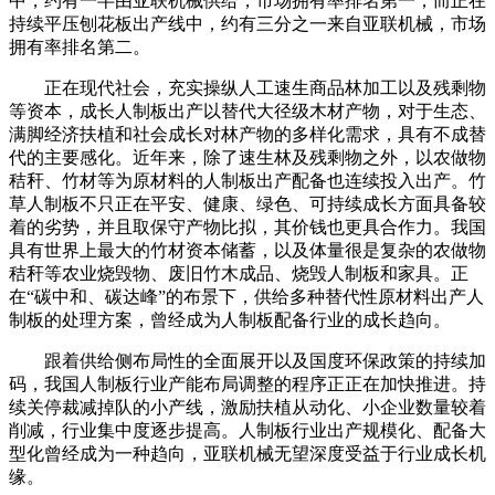
中，约有一半由亚联机械供给，市场拥有率排名第一；而正在
持续平压刨花板出产线中，约有三分之一来自亚联机械，市场
拥有率排名第二。
正在现代社会，充实操纵人工速生商品林加工以及残剩物
等资本，成长人制板出产以替代大径级木材产物，对于生态、
满脚经济扶植和社会成长对林产物的多样化需求，具有不成替
代的主要感化。近年来，除了速生林及残剩物之外，以农做物
秸秆、竹材等为原材料的人制板出产配备也连续投入出产。竹
草人制板不只正在平安、健康、绿色、可持续成长方面具备较
着的劣势，并且取保守产物比拟，其价钱也更具合作力。我国
具有世界上最大的竹材资本储蓄，以及体量很是复杂的农做物
秸秆等农业烧毁物、废旧竹木成品、烧毁人制板和家具。正
在“碳中和、碳达峰”的布景下，供给多种替代性原材料出产人
制板的处理方案，曾经成为人制板配备行业的成长趋向。
跟着供给侧布局性的全面展开以及国度环保政策的持续加
码，我国人制板行业产能布局调整的程序正正在加快推进。持
续关停裁减掉队的小产线，激励扶植从动化、小企业数量较着
削减，行业集中度逐步提高。人制板行业出产规模化、配备大
型化曾经成为一种趋向，亚联机械无望深度受益于行业成长机
缘。