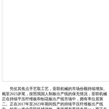
凭仗其焦点手艺取工艺，亚联机械的市场份额持续增加。
截至2023岁尾，按照我国人制板出产线的保无情况，亚联机械
正在持续平压纤维板和刨花板出产线市场中，拥有率位居第
二。正在2017年至2023年期间投产的持续平压纤维板出产线