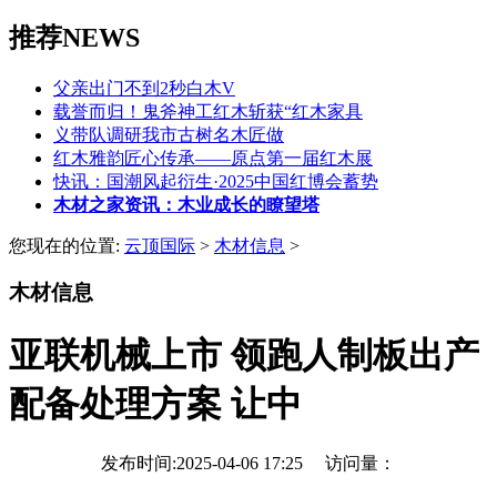
推荐NEWS
父亲出门不到2秒白木V
载誉而归！鬼斧神工红木斩获“红木家具
义带队调研我市古树名木匠做
红木雅韵匠心传承——原点第一届红木展
快讯：国潮风起衍生·2025中国红博会蓄势
木材之家资讯：木业成长的瞭望塔
您现在的位置:
云顶国际
>
木材信息
>
木材信息
亚联机械上市 领跑人制板出产
配备处理方案 让中
发布时间:2025-04-06 17:25 访问量：