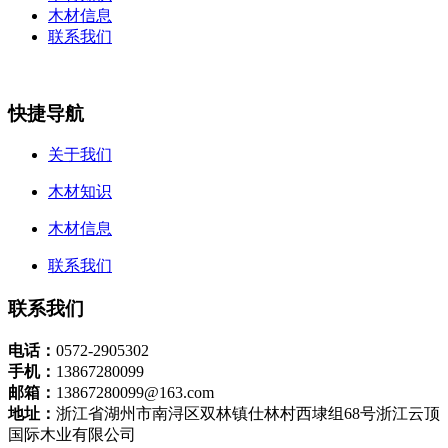
木材信息
联系我们
快捷导航
关于我们
木材知识
木材信息
联系我们
联系我们
电话：
0572-2905302
手机：
13867280099
邮箱：
13867280099@163.com
地址：
浙江省湖州市南浔区双林镇仕林村西埭组68号浙江云顶
国际木业有限公司