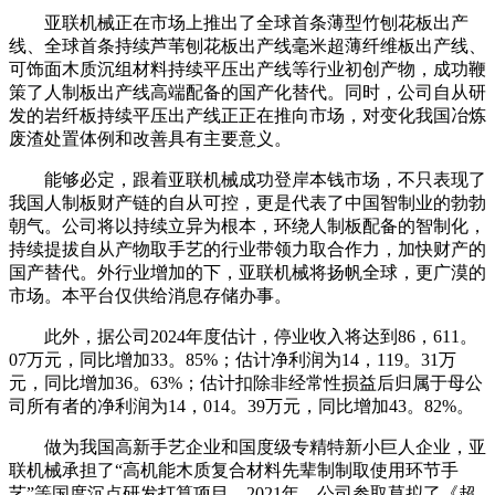
亚联机械正在市场上推出了全球首条薄型竹刨花板出产
线、全球首条持续芦苇刨花板出产线毫米超薄纤维板出产线、
可饰面木质沉组材料持续平压出产线等行业初创产物，成功鞭
策了人制板出产线高端配备的国产化替代。同时，公司自从研
发的岩纤板持续平压出产线正正在推向市场，对变化我国冶炼
废渣处置体例和改善具有主要意义。
能够必定，跟着亚联机械成功登岸本钱市场，不只表现了
我国人制板财产链的自从可控，更是代表了中国智制业的勃勃
朝气。公司将以持续立异为根本，环绕人制板配备的智制化，
持续提拔自从产物取手艺的行业带领力取合作力，加快财产的
国产替代。外行业增加的下，亚联机械将扬帆全球，更广漠的
市场。本平台仅供给消息存储办事。
此外，据公司2024年度估计，停业收入将达到86，611。
07万元，同比增加33。85%；估计净利润为14，119。31万
元，同比增加36。63%；估计扣除非经常性损益后归属于母公
司所有者的净利润为14，014。39万元，同比增加43。82%。
做为我国高新手艺企业和国度级专精特新小巨人企业，亚
联机械承担了“高机能木质复合材料先辈制制取使用环节手
艺”等国度沉点研发打算项目。2021年，公司参取草拟了《超