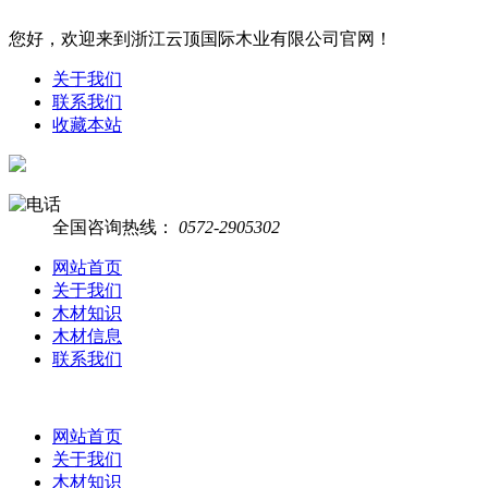
您好，欢迎来到浙江云顶国际木业有限公司官网！
关于我们
联系我们
收藏本站
全国咨询热线：
0572-2905302
网站首页
关于我们
木材知识
木材信息
联系我们
网站首页
关于我们
木材知识