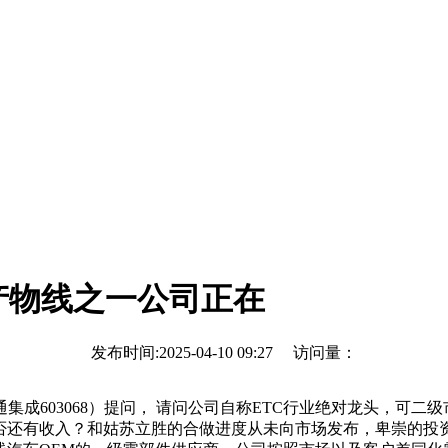
产物线之一公司正在
发布时间:2025-04-10 09:27 访问量：
通集成603068）提问， 请问公司自称ETC行业绝对龙头，可
能否还有收入？和姑苏立胜的合做进度从未向市场发布，卑崇的投