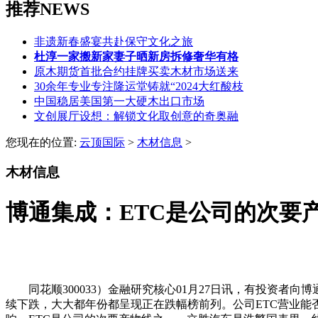
推荐NEWS
非遗新春盛宴共赴保守文化之旅
杜淳一家搬新家妻子晒新房拆修奢华有格
原木期货首批合约挂牌买卖木材市场送来
30余年专业专注隆运堂铸就“2024大红酸枝
中国稳居美国第一大硬木出口市场
文创展厅设想：解锁文化取创意的奇奥融
您现在的位置:
云顶国际
>
木材信息
>
木材信息
博通集成：ETC是公司的次要
同花顺300033）金融研究核心01月27日讯，有投资者向博
续下跌，大大都年份都呈现正在跌幅榜前列。公司ETC营业