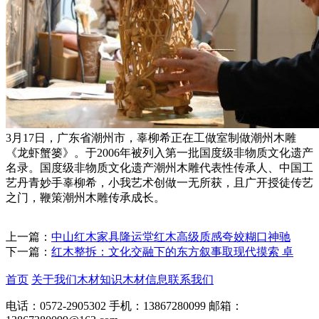
3月17日，广东省潮州市，辜柳希正在工做室制做潮州木雕
《龙虾蟹篓》。于2006年被列入第一批国度级非物质文化遗产
名录。国度级非物质文化遗产潮州木雕代表性传承人、中国工
艺丹青妙手辜柳希，小我艺术创做一无所获，且广开授徒传艺
之门，鞭策潮州木雕传承成长。
上一篇：
中山红木家具隆运堂红木高级质感夸姣糊口神驰
下一篇：
红木整拆：文化交融下的东方叙事取现代摸索 卓
首页
关于我们
木材知识
木材信息
联系我们
电话：0572-2905302
手机：13867280099
邮箱：