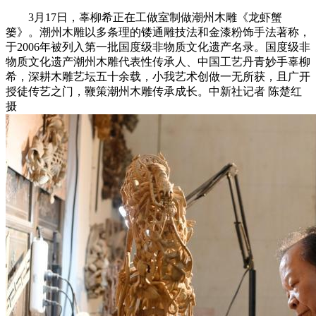
3月17日，辜柳希正在工做室制做潮州木雕《龙虾蟹
篓》。潮州木雕以多条理的镂通雕技法和金漆粉饰手法著称，
于2006年被列入第一批国度级非物质文化遗产名录。国度级非
物质文化遗产潮州木雕代表性传承人、中国工艺丹青妙手辜柳
希，深耕木雕艺坛五十余载，小我艺术创做一无所获，且广开
授徒传艺之门，鞭策潮州木雕传承成长。中新社记者 陈楚红
摄