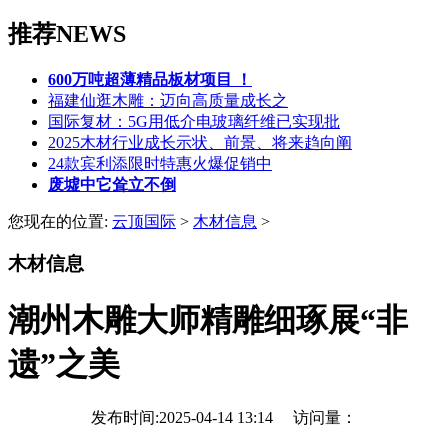
推荐NEWS
600万吨超薄精品板材项目 ！
福建仙逛木雕：迈向高质量成长之
国际复材：5G用低介电玻璃纤维已实现批
2025木材行业成长示状、前景、将来趋向阐
24款宾利添限时特惠火爆促销中
废墟中它耸立不倒
您现在的位置:
云顶国际
>
木材信息
>
木材信息
潮州木雕大师精雕细琢展“非
遗”之美
发布时间:2025-04-14 13:14 访问量：