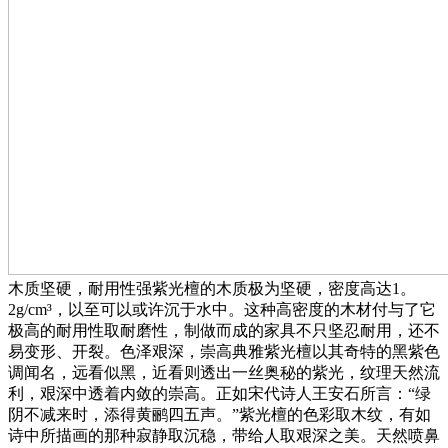
木质坚硬，耐用性强紫光檀的木质极为坚硬，密度高达1。
2g/cm³，以至可以或许沉于水中。这种高密度的木材付与了它
极高的耐用性取耐磨性，制做而成的家具不只坚忍耐用，还不
易变形、开裂。色泽艰深，崇高典雅紫光檀以其奇特的黑紫色
调闻名，远看似黑，近看则透出一丝奥秘的紫光，纹理天然流
利，艰深中透着内敛的崇高。正如宋代诗人王安石所言：“绿
阴不减来时，添得黄鹂四五声。”紫光檀的色彩取木纹，有如
诗中所描画的那种寂静取沉稳，带给人取艰深之美。天然喷鼻