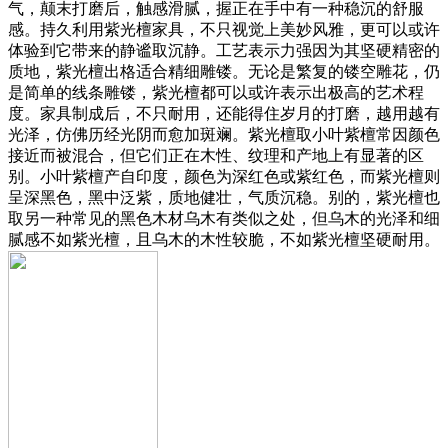
气，颠末打磨后，触感滑腻，握正在手中有一种稳沉的舒服
感。持久利用紫光檀家具，不只视觉上美妙风雅，更可以或许
体验到它带来的静谧取沉静。工艺表示力强因为其坚硬精密的
质地，紫光檀出格适合精细雕镂。无论是繁复的镂空雕花，仍
是简单的线条雕镂，紫光檀都可以或许表示出极高的艺术程
度。家具制成后，不只耐用，还能得住岁月的打磨，越用越有
光泽，仿佛历经光阴而愈加斑斓。紫光檀取小叶紫檀常因颜色
接近而被混合，但它们正在木性、纹理和产地上有显著的区
别。小叶紫檀产自印度，颜色为深红色或紫红色，而紫光檀则
呈深黑色，黑中泛紫，质地健壮，气质沉稳。别的，紫光檀也
取另一种常见的黑色木材乌木有类似之处，但乌木的光泽和细
腻感不如紫光檀，且乌木的木性较脆，不如紫光檀坚硬耐用。