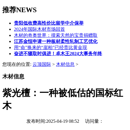
推荐NEWS
贵阳低收费高性价比留学中介保举
2024年国际木材市场回首
木材的奇奥世界：摸索天然的宝贵捐赠取
江苏金恒申请一种板材柔性轧制工艺优化
用“命”换来的“崖柏”已经贵比黄金现
奋进不辍取时俱进！卓木王2024大事务年终
您现在的位置:
云顶国际
>
木材信息
>
木材信息
紫光檀：一种被低估的国标红
木
发布时间:2025-04-19 08:52 访问量：