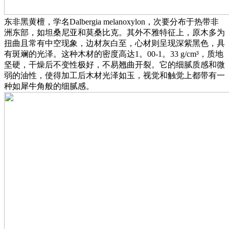
东非黑黄檀，学名Dalbergia melanoxylon，次要分布于热带非
洲东部，如坦桑尼亚和莫桑比克。其外不雅特征上，原木多为
扭曲且常有中空现象，边材灰白至，心材则呈现深紫黑色，具
有斑斓的光泽。这种木材的密度高达1。00-1。33 g/cm³，质地
坚硬，干燥后不变性极好，不易翘曲开裂。它的细腻质感和微
弱的油性，使得加工后木材光泽如玉，视觉和触觉上都带有一
种如犀牛角般的细腻感。