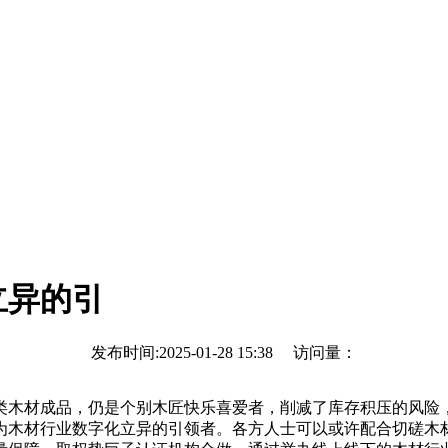
立异的引
发布时间:2025-01-28 15:38 访问量：
木材成品，仍是个别木匠快乐喜爱者，削减了库存积压的风险，
为木材行业数字化立异的引领者。各方人士可以或许配合切磋木