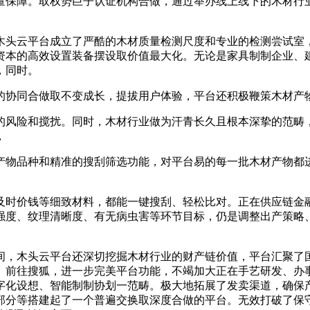
量保障。取权势巨子认证机构合做，通过举办线上线下的木材行
头云平台成立了严酷的木材质量检测尺度和专业的检测尝试室，
资本的高效设置装备摆设取价值最大化。无论是家具制制企业、
，同时。
协同合做取不变成长，提拔用户体验，平台还积极鞭策木材产物
风险和搅扰。同时，木材行业做为汗青长久且根本深挚的范畴，
，
物品种和精准的搜刮筛选功能，对平台易的每一批木材产物都进
时价钱等细致材料，都能一键搜刮、轻松比对。正在供应链金融
强度、纹理清晰度、有无病虫害等环节目标，仍是调整出产策略
，木头云平台还深切挖掘木材行业的财产链价值，平台汇聚了国
。前往搜狐，进一步完美平台功能，不竭加大正在手艺研发、办
字化设想、智能制制协划一范畴。极大地拓展了发卖渠道，确保
部分等搭建起了一个普遍交换取深度合做的平台。无效打破了保