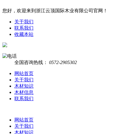
您好，欢迎来到浙江云顶国际木业有限公司官网！
关于我们
联系我们
收藏本站
全国咨询热线：
0572-2905302
网站首页
关于我们
木材知识
木材信息
联系我们
网站首页
关于我们
木材知识