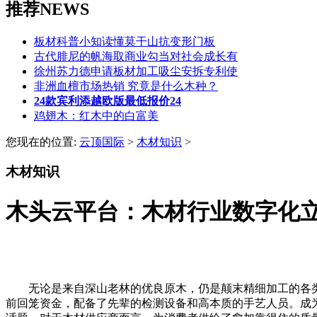
推荐NEWS
板材科普小知读懂莫干山抗变形门板
古代腓尼的帆海取商业勾当对社会成长有
徐州苏力德申请板材加工吸尘安拆专利使
非洲血檀市场热销 究竟是什么木种？
24款宾利添越欧版最低报价24
鸡翅木：红木中的白富美
您现在的位置:
云顶国际
>
木材知识
>
木材知识
木头云平台：木材行业数字化
无论是来自深山老林的优良原木，仍是颠末精细加工的各类
前回笼资金，配备了先辈的检测设备和高本质的手艺人员。成