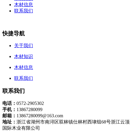
木材信息
联系我们
快捷导航
关于我们
木材知识
木材信息
联系我们
联系我们
电话：
0572-2905302
手机：
13867280099
邮箱：
13867280099@163.com
地址：
浙江省湖州市南浔区双林镇仕林村西埭组68号浙江云顶
国际木业有限公司