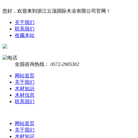
您好，欢迎来到浙江云顶国际木业有限公司官网！
关于我们
联系我们
收藏本站
全国咨询热线：
0572-2905302
网站首页
关于我们
木材知识
木材信息
联系我们
网站首页
关于我们
木材知识