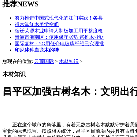
推荐NEWS
努力推进中国式现代化的江门实践！各县
得木堂红木美学空间
宿迁荣源木业申请人制板加工用平整度检
贵港市港南区：使用保守劣势 帮推木业财
国际复材：5G用低介电玻璃纤维已实现批
印尼冰种血龙木的特
您现在的位置:
云顶国际
>
木材知识
>
木材知识
昌平区加强古树名木：文明出
正在这个城市的角落里，有着无数古树名木默默守护着我们
宝贵的绿色瑰宝。按照相关统计，昌平区目前境内共具有古树名木