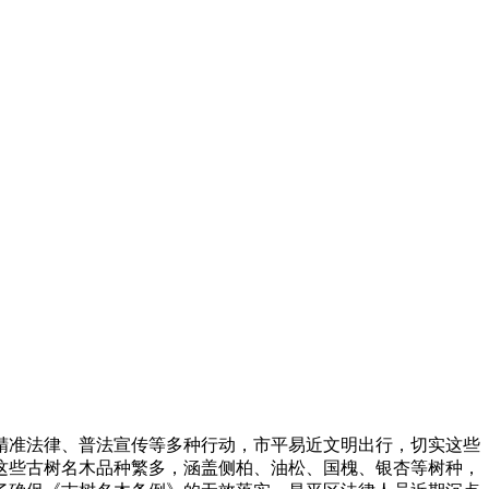
准法律、普法宣传等多种行动，市平易近文明出行，切实这些
株。这些古树名木品种繁多，涵盖侧柏、油松、国槐、银杏等树种，