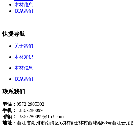
木材信息
联系我们
快捷导航
关于我们
木材知识
木材信息
联系我们
联系我们
电话：
0572-2905302
手机：
13867280099
邮箱：
13867280099@163.com
地址：
浙江省湖州市南浔区双林镇仕林村西埭组68号浙江云顶