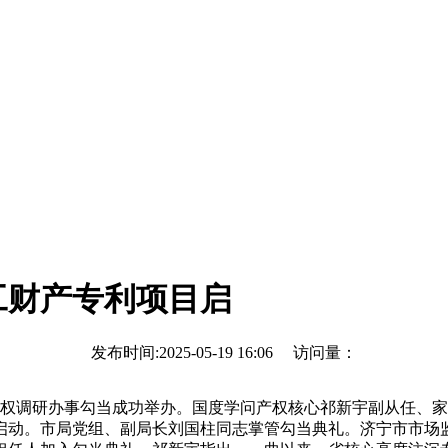
工财产专利项目启
发布时间:2025-05-19 16:06 访问量：
权调研办事勾当成功举办。国度学问产权核心祁新宇副从任、家
启动。市局党组、副局长刘国柱同志掌管勾当典礼。济宁市市场