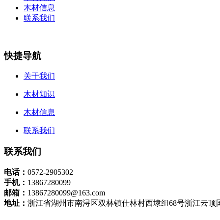
木材信息
联系我们
快捷导航
关于我们
木材知识
木材信息
联系我们
联系我们
电话：
0572-2905302
手机：
13867280099
邮箱：
13867280099@163.com
地址：
浙江省湖州市南浔区双林镇仕林村西埭组68号浙江云顶