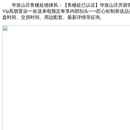
华发山庄售楼处德律风：【售楼处已认证】华发山庄开辟商
Vip高朋置业==欢送来电预定卑享内部扣头===匠心钜制
盘时间、交房时间、周边配套、最新详情等征询。