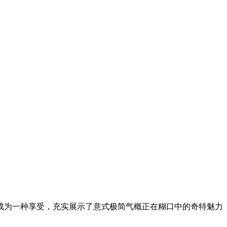
为一种享受，充实展示了意式极简气概正在糊口中的奇特魅力