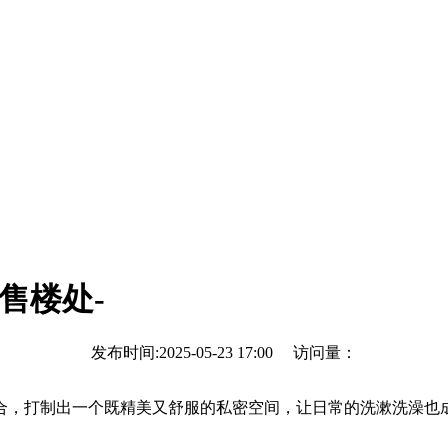
售楼处-
发布时间:2025-05-23 17:00 访问量：
，打制出一个既精美又舒服的私密空间，让日常的洗漱洗澡也成