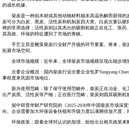
的成长机缘。
柴炭是一种由木材或其他动物材料颠末高温热解而获得的炭材
炭可分为白炭、黑炭、活性炭和机制炭四大类。白炭次要以硬
烤的常用选择；活性炭则以其杰出的吸附机能正在化工、医药
其高效、环保的特征遭到了市场的青睐。
手艺立异是鞭策柴炭行业财产升级的环节要素。将来，柴炭
拓展市场空间。
全球市场规模：近年来，全球柴炭市场规模呈现出稳步增加
次要企业概况：国内柴炭行业次要企业包罗Yangyang Charco
事程度来巩固市场地位。
新兴使用范畴：除了保守使用范畴外，柴炭正在冶金、化工
出产炭黑、活性炭等产物；正在医疗范畴，柴炭则因其吸附机
据中研普华财产研究院的《2025-2030年中国柴炭市场
向。企业需要加大环保设备扶植和升级力度以满脚排放尺度；
环保政策：跟着全球对认识的加强，纷纷出台相关政策来鞭