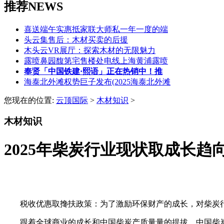
推荐NEWS
喜送端午实惠抵家联大师私一年一度的端
头云集售后：木材买卖的后援
木头云VR展厅：探索木材的无限魅力
露喷鼻园馥第宅售楼处电线上海黄浦露喷
奉贤「中国铁建·熙语」正在热销中！推
海泰北外滩权势巨子发布(2025海泰北外滩
您现在的位置:
云顶国际
>
木材知识
>
木材知识
2025年柴炭行业现状取成长趋
税收优惠取搀扶政策：为了激励环保财产的成长，对柴炭行
跟着全球商业的成长和中国柴炭产质量量的提拔，中国柴炭