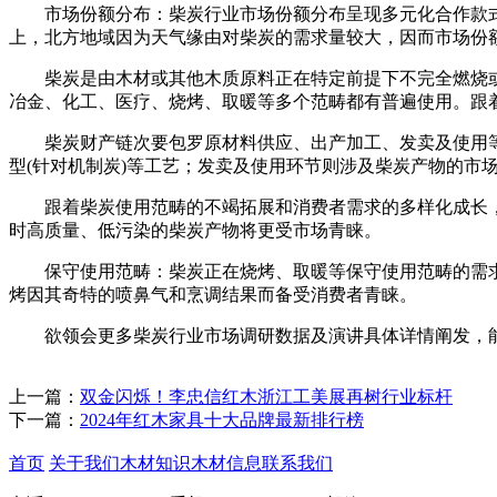
市场份额分布：柴炭行业市场份额分布呈现多元化合作款式
上，北方地域因为天气缘由对柴炭的需求量较大，因而市场份
柴炭是由木材或其他木质原料正在特定前提下不完全燃烧或
冶金、化工、医疗、烧烤、取暖等多个范畴都有普遍使用。跟
柴炭财产链次要包罗原材料供应、出产加工、发卖及使用等环
型(针对机制炭)等工艺；发卖及使用环节则涉及柴炭产物的市
跟着柴炭使用范畴的不竭拓展和消费者需求的多样化成长，
时高质量、低污染的柴炭产物将更受市场青睐。
保守使用范畴：柴炭正在烧烤、取暖等保守使用范畴的需求
烤因其奇特的喷鼻气和烹调结果而备受消费者青睐。
欲领会更多柴炭行业市场调研数据及演讲具体详情阐发，能够点
上一篇：
双金闪烁！李忠信红木浙江工美展再树行业标杆
下一篇：
2024年红木家具十大品牌最新排行榜
首页
关于我们
木材知识
木材信息
联系我们