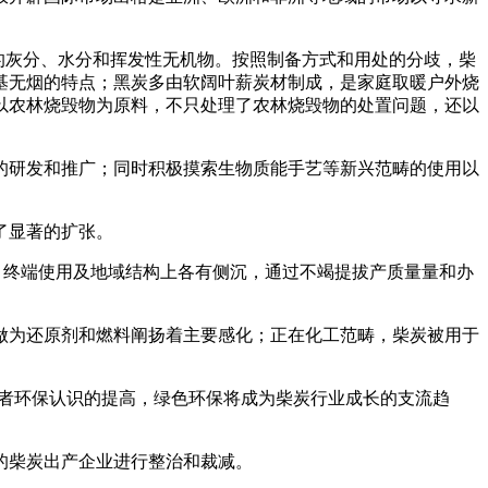
的灰分、水分和挥发性无机物。按照制备方式和用处的分歧，柴
基无烟的特点；黑炭多由软阔叶薪炭材制成，是家庭取暖户外烧
以农林烧毁物为原料，不只处理了农林烧毁物的处置问题，还以
研发和推广；同时积极摸索生物质能手艺等新兴范畴的使用以
了显著的扩张。
业正在产物品种、终端使用及地域结构上各有侧沉，通过不竭提拔产质量量和办
为还原剂和燃料阐扬着主要感化；正在化工范畴，柴炭被用于
费者环保认识的提高，绿色环保将成为柴炭行业成长的支流趋
。
的柴炭出产企业进行整治和裁减。