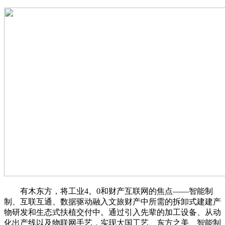
有木东方，将工业4。0和财产互联网的焦点——智能制
制、互联互通、数据驱动融入文旅财产中所需的拆卸式建建产
物研发和生态式扶植交付中。通过引入先辈的加工设备、从动
化出产线以及物联网手艺，实现大国工艺、东方之美、智能制