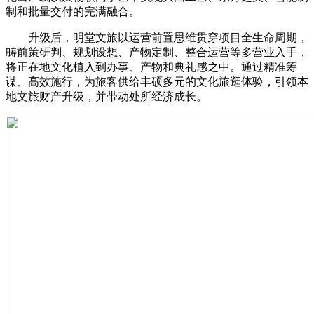
制和批量交付的完满融合。
升级后，明堂文旅以运营前置思维贯穿项目全生命周期，
畴前策研判、规划设想、产物定制、整合运营等多营业入手，
将正在地文化植入到办事、产物和典礼感之中。通过精准筹
谋、高效施行，为旅客供给丰硕多元的文化旅逛体验，引领本
地文旅财产升级，并带动处所经济成长。