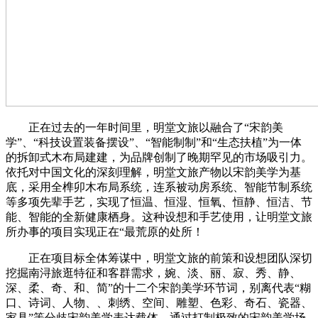
正在过去的一年时间里，明堂文旅以融合了“宋韵美
学”、“科技设置装备摆设”、“智能制制”和“生态扶植”为一体
的拆卸式木布局建建，为品牌创制了晚期罕见的市场吸引力。
依托对中国文化的深刻理解，明堂文旅产物以宋韵美学为基
底，采用全榫卯木布局系统，连系被动房系统、智能节制系统
等多项先辈手艺，实现了恒温、恒湿、恒氧、恒静、恒洁、节
能、智能的全新健康栖身。这种设想和手艺使用，让明堂文旅
所办事的项目实现正在“最荒原的处所！
正在项目标全体筹谋中，明堂文旅的前策和设想团队深切
挖掘南浔旅逛特征和客群需求，婉、淡、丽、寂、秀、静、
深、柔、奇、和、简”的十二个宋韵美学环节词，别离代表“糊
口、诗词、人物、、刺绣、空间、雕塑、色彩、奇石、瓷器、
家具”等分歧宋韵美学表达载体。通过打制极致的宋韵美学场