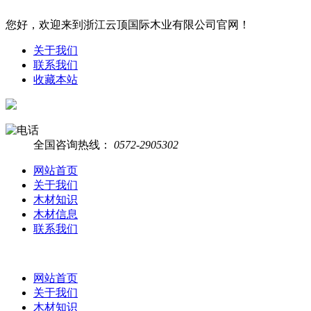
您好，欢迎来到浙江云顶国际木业有限公司官网！
关于我们
联系我们
收藏本站
全国咨询热线：
0572-2905302
网站首页
关于我们
木材知识
木材信息
联系我们
网站首页
关于我们
木材知识