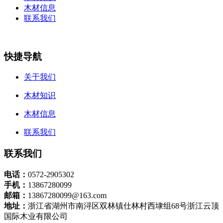
木材信息
联系我们
快捷导航
关于我们
木材知识
木材信息
联系我们
联系我们
电话：
0572-2905302
手机：
13867280099
邮箱：
13867280099@163.com
地址：
浙江省湖州市南浔区双林镇仕林村西埭组68号浙江云顶
国际木业有限公司