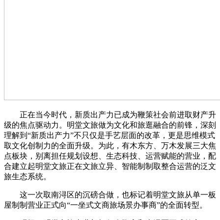
正在当今时代，新质出产力已成为鞭策社会前进取财产升
级的焦点驱动力。明堂文旅做为文化和旅逛融合的前锋，深刻
理解到“新质出产力”不只仅是手艺层面的改革，更是思维模式
取文化创制力的全面升级。为此，有木东方、万木发展三大焦
点板块，别离担任规划设想、生态科技、运营赋能的营业，配
合建立起明堂文旅正在文旅立异、智能制制取整合运营的泛文
旅生态系统。
这一次取南浔区的沉磅合做，也标记着明堂文旅从单一板
屋制制营业正式向“一坐式文商旅场景办事商”的全面转型。