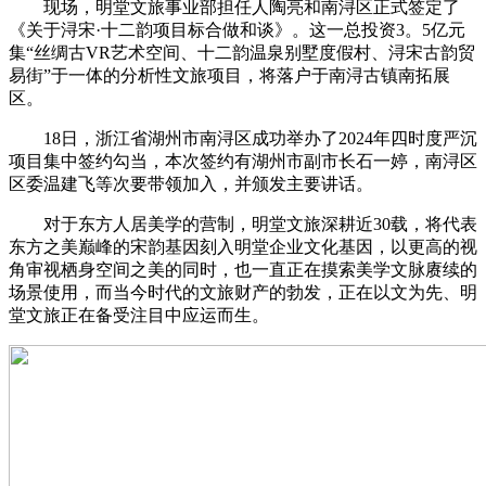
现场，明堂文旅事业部担任人陶亮和南浔区正式签定了
《关于浔宋·十二韵项目标合做和谈》。这一总投资3。5亿元
集“丝绸古VR艺术空间、十二韵温泉别墅度假村、浔宋古韵贸
易街”于一体的分析性文旅项目，将落户于南浔古镇南拓展
区。
18日，浙江省湖州市南浔区成功举办了2024年四时度严沉
项目集中签约勾当，本次签约有湖州市副市长石一婷，南浔区
区委温建飞等次要带领加入，并颁发主要讲话。
对于东方人居美学的营制，明堂文旅深耕近30载，将代表
东方之美巅峰的宋韵基因刻入明堂企业文化基因，以更高的视
角审视栖身空间之美的同时，也一直正在摸索美学文脉赓续的
场景使用，而当今时代的文旅财产的勃发，正在以文为先、明
堂文旅正在备受注目中应运而生。