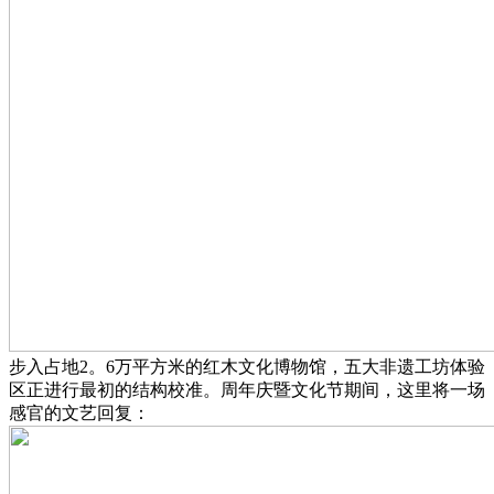
步入占地2。6万平方米的红木文化博物馆，五大非遗工坊体验
区正进行最初的结构校准。周年庆暨文化节期间，这里将一场
感官的文艺回复：