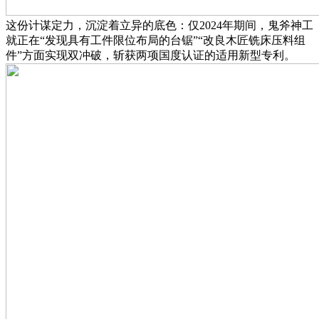
这份计谋定力，沉淀着立异的底色：仅2024年期间，鬼斧神工
就正在“发现具有工件限位布局的台锯”“改良木匠铣床压料组
件”方面实现双冲破，斩获两项国度认证的适用新型专利。