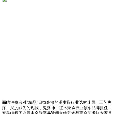
面临消费者对“精品”日益高涨的渴求取行业选材迷局、工艺失
序、尺度缺失的现状，鬼斧神工红木秉承行业领军品牌担任，
牵头编纂了这份由全联平易近间文物艺术品商会艺术红木家具