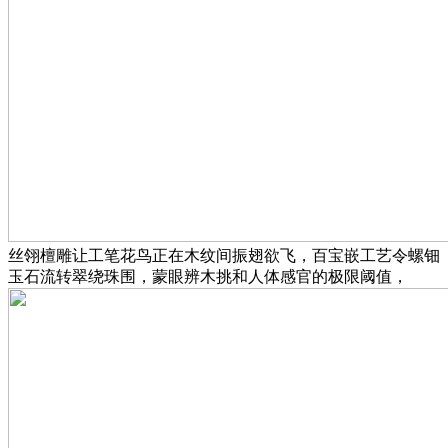
丝翎檀雕让工笔花鸟正在木纹间振翅欲飞，百宝嵌工艺令螺钿
玉石流转翠绕珠围，蒙眼辨木挑和人体感官的极限阈值，