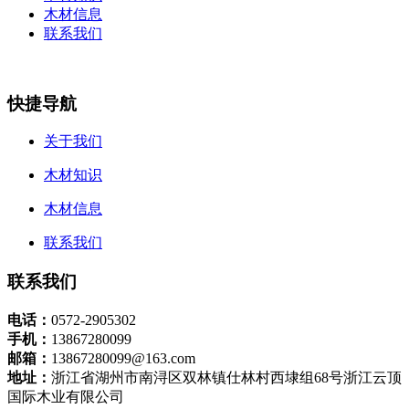
木材信息
联系我们
快捷导航
关于我们
木材知识
木材信息
联系我们
联系我们
电话：
0572-2905302
手机：
13867280099
邮箱：
13867280099@163.com
地址：
浙江省湖州市南浔区双林镇仕林村西埭组68号浙江云顶
国际木业有限公司