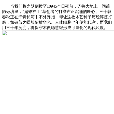
当我们将光阴倒拨至10945个日夜前，齐鲁大地上一间简
陋做坊里，“鬼斧神工”草创者的打磨声正沉睡的匠心。三十载
春秋正在汗青长河中不外弹指，却让这枚木艺种子历经淬炼打
磨，如破茧之蝶般绽放华光。人体细胞七年便能代谢，而我们
用三十年沉淀，将保守木做聪慧锻形成可量化的现代尺度。