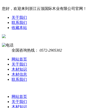
您好，欢迎来到浙江云顶国际木业有限公司官网！
关于我们
联系我们
收藏本站
全国咨询热线：
0572-2905302
网站首页
关于我们
木材知识
木材信息
联系我们
网站首页
关于我们
木材知识