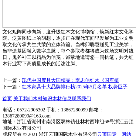
文化矩阵同步向新，度升级红木文化博物馆，焕新红木文化学
院。泛黄图纸上的胡想，逐步正在现代车间里发展为工业文明
取文化传承共生共荣的立体诗篇。当榫卯聪慧碰见工业美学，
当非遗基因融入数字血脉，每个参取者都将成为这场文明对线
日，鬼斧神工以精品为信笺，诚挚地邀请您一同执笔，共为红
木行业写下高质量成长的活泼注脚。
上一篇：
现代中国度具大国精品：李忠信红木《国宾椅
下一篇：
红木家具十大品牌排行榜2025年5月名单 权势巨子
首页
关于我们
木材知识
木材信息
联系我们
电话：0572-2905302
手机：13867280099
邮箱：
13867280099@163.com
地址：浙江省湖州市南浔区双林镇仕林村西埭组68号浙江云顶
国际木业有限公司
版权所有 © 2021 浙江云顶国际木业有限公司
云顶国际
网站