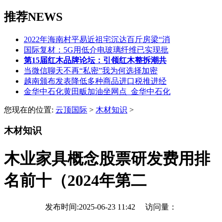
推荐NEWS
2022年海南村平易近祖宅沉达百斤房梁“消
国际复材：5G用低介电玻璃纤维已实现批
第15届红木品牌论坛：引领红木整拆潮共
当微信聊天不再“私密”我为何选择加密
越南颁布发表降低多种商品进口税推进经
金华中石化黄田畈加油坐网点_金华中石化
您现在的位置:
云顶国际
>
木材知识
>
木材知识
木业家具概念股票研发费用排
名前十（2024年第二
发布时间:2025-06-23 11:42 访问量：