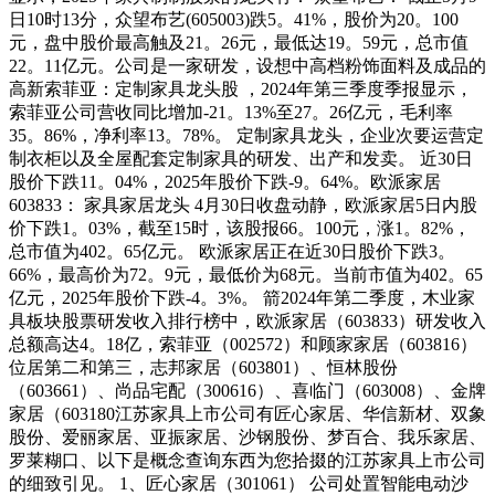
日10时13分，众望布艺(605003)跌5。41%，股价为20。100
元，盘中股价最高触及21。26元，最低达19。59元，总市值
22。11亿元。公司是一家研发，设想中高档粉饰面料及成品的
高新索菲亚：定制家具龙头股 ，2024年第三季度季报显示，
索菲亚公司营收同比增加-21。13%至27。26亿元，毛利率
35。86%，净利率13。78%。 定制家具龙头，企业次要运营定
制衣柜以及全屋配套定制家具的研发、出产和发卖。 近30日
股价下跌11。04%，2025年股价下跌-9。64%。欧派家居
603833： 家具家居龙头 4月30日收盘动静，欧派家居5日内股
价下跌1。03%，截至15时，该股报66。100元，涨1。82%，
总市值为402。65亿元。 欧派家居正在近30日股价下跌3。
66%，最高价为72。9元，最低价为68元。当前市值为402。65
亿元，2025年股价下跌-4。3%。 箭2024年第二季度，木业家
具板块股票研发收入排行榜中，欧派家居（603833）研发收入
总额高达4。18亿，索菲亚（002572）和顾家家居（603816）
位居第二和第三，志邦家居（603801）、恒林股份
（603661）、尚品宅配（300616）、喜临门（603008）、金牌
家居（603180江苏家具上市公司有匠心家居、华信新材、双象
股份、爱丽家居、亚振家居、沙钢股份、梦百合、我乐家居、
罗莱糊口、以下是概念查询东西为您拾掇的江苏家具上市公司
的细致引见。 1、匠心家居（301061） 公司处置智能电动沙