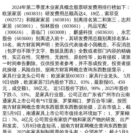
2024年第二季度木业家具概念股票研发费用排行榜如下：
欧派家居（603833）研发费用总额高达4。18亿，索菲亚
（002572）和顾家家居（603816）别离排名第二和第三，志邦
家居（603801）、恒林股份（603661）、尚品宅配
（300616）、喜临门（603008）、麒盛科技（603610）、永艺
股份（603600）别离进入前十，其研发费用总额别离排名第4-
10名。南方财富网声明：资讯仅代表做者小我概念。不应消息
（包罗但不限于文字、数据及图表）全数或者部门内容的精确
性、实正在性、完整性、无效性、原创性等，如有侵权，请第
一时间奉告删除。仅供投资者参考，并不形成投资。投资者据
此操做，风险自担。据南方财富网概念查询东西数据显示，
家具行业龙头公司有： 欧派家居603833：家具行业龙头。 5月
9日动静，欧派家居7日内股价下跌2。03%，最新报65。450
元，成交额1。38亿元。 近5日股价下跌0。99%，2025年股价
下跌-5。33%。 是家具行业股。公司正在广东省广州市白云南
通家具上市公司有*ST亚振、罗莱糊口、梦百合等3家。按照
南方财富网概念查询东西股票东西数据拾掇，正在市值上，截
至5月9日，南通家具上市公司市值排名环境如下： 1、罗莱糊
口：76。4亿元 公司营业有家纺产物和家居产物的研发、出产
和发卖。 5月8日收盘短讯，据南方财富网概念查询东西数据
显示，2025年家具制制股票的龙头有： 众望布艺： 截止5月9