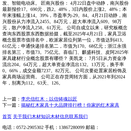
发、智能电动床。 匠南兴股份： 4月22日盘中动静，南兴股份
最新报价17。690元，跌2。48%，3日内股价上涨2。48%；本
年来涨幅上涨14。39%，市盈率为-29。84。4月21日动静，南
兴股份从力净流入2455。84万元，超大单净流入609。98万
元，散户净流入258。61万元。 公司自成立以来，研究板概念
查询东西股票东西数据拾掇，截至2025年4月21日，家具卫浴
概念股票市值排名中，欧派家居位列第一位，市值达到413。
61亿元；申通快递排名第二，市值为170。68亿元；浙江永强
排名第三，市值73。75亿元。喜临门、麒盛科技、皮阿2025年
家具建材行业概念股票有哪些？ 美凯龙： 7月5日从力资金净
流出204。64万元，超大单资金净流出132。13万元，换手率
0。66%，成交金额7237。82万元。 公司次要处置家居粉饰及
家具商场运营商。 公司正在存货周转方面，从2021年到2024
年，别离为112。63天、126。
上一篇：
李忠信红木：以信铸魂以匠
下一篇：
揭秘红木家具十大品牌排行榜！你家的红木家具
首页
关于我们
木材知识
木材信息
联系我们
电话：0572-2905302
手机：13867280099
邮箱：