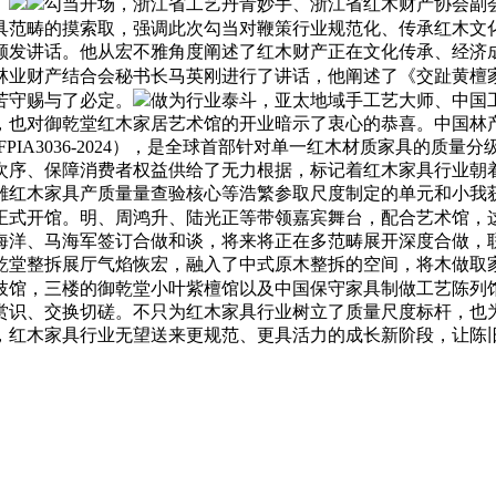
。
勾当开场，浙江省工艺丹青妙手、浙江省红木财产协会副
具范畴的摸索取，强调此次勾当对鞭策行业规范化、传承红木文
颁发讲话。他从宏不雅角度阐述了红木财产正在文化传承、经济
林业财产结合会秘书长马英刚进行了讲话，他阐述了《交趾黄檀
苦守赐与了必定。
做为行业泰斗，亚太地域手工艺大师、中国
，也对御乾堂红木家居艺术馆的开业暗示了衷心的恭喜。中国林
PIA3036-2024），是全球首部针对单一红木材质家具的
次序、保障消费者权益供给了无力根据，标记着红木家具行业朝
雕红木家具产质量量查验核心等浩繁参取尺度制定的单元和小我
正式开馆。明、周鸿升、陆光正等带领嘉宾舞台，配合艺术馆，
海洋、马海军签订合做和谈，将来将正在多范畴展开深度合做，
乾堂整拆展厅气焰恢宏，融入了中式原木整拆的空间，将木做取
枝馆，三楼的御乾堂小叶紫檀馆以及中国保守家具制做工艺陈列
赏识、交换切磋。不只为红木家具行业树立了质量尺度标杆，也
，红木家具行业无望送来更规范、更具活力的成长新阶段，让陈