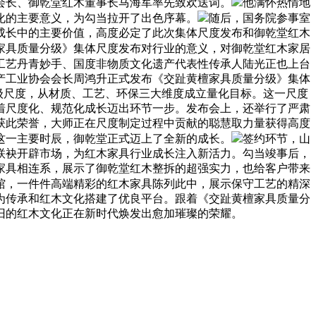
会长、御乾堂红木董事长马海军率先致欢送词。
他满怀热情地
化的主要意义，为勾当拉开了出色序幕。
随后，国务院参事室
成长中的主要价值，高度必定了此次集体尺度发布和御乾堂红木
家具质量分级》集体尺度发布对行业的意义，对御乾堂红木家居
工艺丹青妙手、国度非物质文化遗产代表性传承人陆光正也上台
产工业协会会长周鸿升正式发布《交趾黄檀家具质量分级》集体
质量分级尺度，从材质、工艺、环保三大维度成立量化目标。这一尺度
着尺度化、规范化成长迈出环节一步。发布会上，还举行了严肃
获此荣誉，大师正在尺度制定过程中贡献的聪慧取力量获得高度
这一主要时辰，御乾堂正式迈上了全新的成长。
签约环节，山
联袂开辟市场，为红木家具行业成长注入新活力。勾当竣事后，
家具相连系，展示了御乾堂红木整拆的超强实力，也给客户带来
馆，一件件高端精彩的红木家具陈列此中，展示保守工艺的精深
为传承和红木文化搭建了优良平台。跟着《交趾黄檀家具质量分
旧的红木文化正在新时代焕发出愈加璀璨的荣耀。