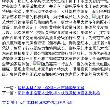
碑事务，正在红木家具行业成长过程中留下了浓墨沉彩的一笔
对参加嘉宾暗示诚挚欢送，并分享了御乾堂多年来正在红木家
特约研究员，中国劳动学会会长，人社部原党组副、副部长明
家居艺术馆开馆的积极影响，为行业成长注入决心。
浙江省
艺术馆开馆暗示强烈热闹的恭喜，更对马海军大师多年的匠心
致辞，他高度必定了《交趾黄檀家具质量分级》集体尺度发布
尺度。此次发布的《交趾黄檀家具质量分级》集体尺度（T/CNF
的出台填补了交趾黄檀家具质量分级的行业空白，为规范市场
的尺度制定单元牌匾取证书颁布典礼。御乾堂红木、浙江省木
承认，彰显了行业凝结力和协同成长。御乾堂红木家居艺术馆
东南西扶植集团无限公司取御乾堂举行签约典礼。两边代表孔
浩繁嘉宾带领一同参不雅了御乾堂红木家居艺术馆，全新的御
全新的家居体验。
随后嘉宾一行走入二楼的御乾堂大红酸
细腻，呈现出高端红木家具的奇特魅力，吸引嘉宾们纷纷驻脚
级》集体尺度的正式发布和御乾堂红木家居艺术馆的昌大开馆
上一篇：
探秘木材之家：解锁木材市场消息宝藏
下一篇：
霸州市派格蒙木业取得木板视觉检测设备及其检
首页
关于我们
木材知识
木材信息
联系我们