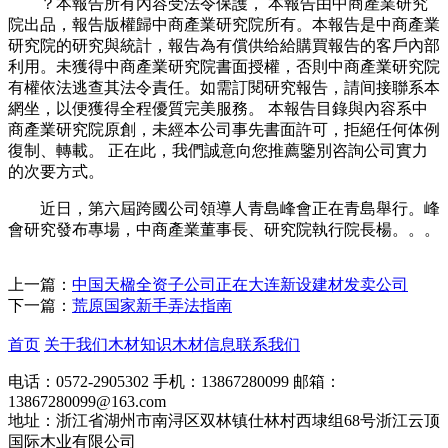
？本報告所有內容受法令保護， 本報告由中商產業研究
院出品，報告版權歸中商產業研究院所有。本報告是中商產業
研究院的研究與統計，報告為有償供给給購買報告的客戶內部
利用。未獲得中商產業研究院書面授權，否則中商產業研究院
有權依法逃查其法令責任。如需訂閱研究報告，請间接聯系本
網坐，以便獲得全程優質完美服務。 本報告目錄與內容系中
商產業研究院原創，未經本公司事先書面許可，拒絕任何体例
復制、轉載。 正在此，我們誠意向您推薦鑒別咨詢公司實力
的次要方式。
近日，第六屆跨國公司領導人青島峰會正在青島舉行。峰
會研究發布專場，中商產業董事長、研究院執行院長楊。。。
上一篇：
中国天楹全资子公司正在大连新设建材发卖公司
下一篇：
荒原国家新手弄法指南
首页
关于我们
木材知识
木材信息
联系我们
电话：0572-2905302
手机：13867280099
邮箱：
13867280099@163.com
地址：浙江省湖州市南浔区双林镇仕林村西埭组68号浙江云顶
国际木业有限公司