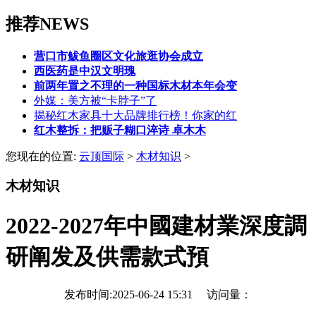
推荐NEWS
营口市鲅鱼圈区文化旅逛协会成立
西医药是中汉文明瑰
前两年置之不理的一种国标木材本年会变
外媒：美方被“卡脖子”了
揭秘红木家具十大品牌排行榜！你家的红
红木整拆：把贩子糊口淬诗 卓木木
您现在的位置:
云顶国际
>
木材知识
>
木材知识
2022-2027年中國建材業深度調
研阐发及供需款式預
发布时间:2025-06-24 15:31 访问量：