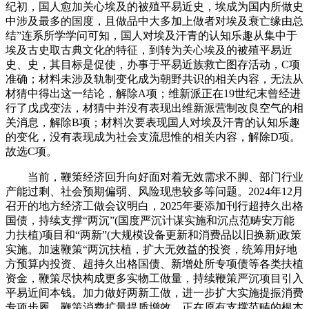
纪初，国人愈加关心埃及的被殖平易近史，埃成为国内所做史
中涉及最多的国度，且做品中大多加上做者对埃及衰亡缘由总
结”连系所学学问可知，国人对埃及汗青的认知乐趣从集中于
埃及古史取古典文化的特征，到转为关心埃及的被殖平易近
史、史，其目标是促使，办事于平易近族救亡图存活动，C项
准确；材料未涉及轨制变化成为朝野共识的相关内容，无法从
材猜中得出这一结论，解除A项；维新派正在19世纪末曾经进
行了戊戌变法，材猜中并没有表现出维新派营制改良空气的相
关消息，解除B项；材料次要表现国人对埃及汗青的认知乐趣
的变化，没有表现成为社会支流思惟的相关内容，解除D项。
故选C项。
当前，鞭策经济回升向好面对着无效需求不脚、部门行业
产能过剩、社会预期偏弱、风险现患较多等问题。2024年12月
召开的地方经济工做会议明白，2025年要添加刊行超持久出格
国债，持续支撑“两沉”(国度严沉计谋实施和沉点范畴安万能
力扶植)项目和“两新”(大规模设备更新和消费品以旧换新)政策
实施。加速鞭策“两沉扶植，扩大无效益的投资，统筹用好地
方预算内投资、超持久出格国债、新增处所专项债等各类扶植
资金，鞭策尽快构成更多实物工做量，持续鞭策严沉项目引入
平易近间本钱。加力做好两新工做，进一步扩大实施提振消费
专项步履，鞭策消费扩量提质增效。正在原有支撑范畴的根本