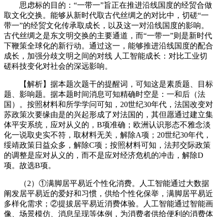
思虑标的目的：“一带一”旨正在推进沿线国度的经贸合做
取文化交换。能够从新时代取古代丝绸之的对比中，切磋“一
带一”的经贸文化传承取成长，以及这一对沿线国度的影响。
古代丝绸之是东文明交换的主要通道，而“一带一”则是新时代
下鞭策全球化的新行动。通过这一，能够推进沿线国度的配合
成长，加强分歧文明之间的对线 人工智能成长：对比工业切
磋科技变化对社会的深远影响。
【解析】据本题次题干的提醒词，可知这是素质题、目标
题、影响题。据本题时间消息可知精确时空是：一和后（法
国）。按照材料和所学学问可知，20世纪30年代，法国改变对
苏政策次要缘由是的兴起形成了对法国的，其但愿通过建立集
体平安系统，应对从义的，B项准确；欧洲认识形态不雅念淡
化一说取史实不符，取材料无关，解除A项；20世纪30年代，
绥靖政策日益众多，解除C项；按照材料可知，法邦交际政策
的调整是应对从义的，而不是应对经济危机的冲击，解除D
项。故选B项。
（2）①满脚居平易近个性化消费。人工智能通过大数据
阐发居平易近的爱好和习惯，供给个性化保举，满脚居平易近
多样化需求；②提拔居平易近消费体验。人工智能通过智能画
像、场景模仿、消息呈现等体例，为消费者供给便利的消费体