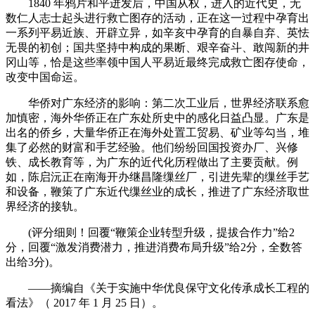
1840 年鸦片和平迸发后，中国从权，进入的近代史，无
数仁人志士起头进行救亡图存的活动，正在这一过程中孕育出
一系列平易近族、开辟立异，如辛亥中孕育的自暴自弃、英怯
无畏的初创；国共坚持中构成的果断、艰辛奋斗、敢闯新的井
冈山等，恰是这些率领中国人平易近最终完成救亡图存使命，
改变中国命运。
华侨对广东经济的影响：第二次工业后，世界经济联系愈
加慎密，海外华侨正在广东处所史中的感化日益凸显。广东是
出名的侨乡，大量华侨正在海外处置工贸易、矿业等勾当，堆
集了必然的财富和手艺经验。他们纷纷回国投资办厂、兴修
铁、成长教育等，为广东的近代化历程做出了主要贡献。例
如，陈启沅正在南海开办继昌隆缫丝厂，引进先辈的缫丝手艺
和设备，鞭策了广东近代缫丝业的成长，推进了广东经济取世
界经济的接轨。
(评分细则！回覆“鞭策企业转型升级，提拔合作力”给2
分，回覆“激发消费潜力，推进消费布局升级”给2分，全数答
出给3分)。
——摘编自《关于实施中华优良保守文化传承成长工程的
看法》（ 2017 年 1 月 25 日）。