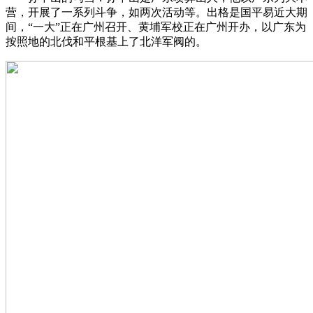
营，开展了一系列斗争，如两次活动等。出格是国平易近大期
间，“一大”正在广州召开、黄埔军校正在广州开办，以广东为
按照地的北伐和平根基上了北洋军阀的。