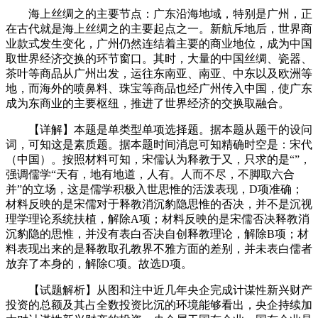
海上丝绸之的主要节点：广东沿海地域，特别是广州，正
在古代就是海上丝绸之的主要起点之一。新航斥地后，世界商
业款式发生变化，广州仍然连结着主要的商业地位，成为中国
取世界经济交换的环节窗口。其时，大量的中国丝绸、瓷器、
茶叶等商品从广州出发，运往东南亚、南亚、中东以及欧洲等
地，而海外的喷鼻料、珠宝等商品也经广州传入中国，使广东
成为东商业的主要枢纽，推进了世界经济的交换取融合。
【详解】本题是单类型单项选择题。据本题从题干的设问
词，可知这是素质题。据本题时间消息可知精确时空是：宋代
（中国）。按照材料可知，宋儒认为释教于又，只求的是“”，
强调儒学“天有，地有地道，人有。人而不尽，不脚取六合
并”的立场，这是儒学积极入世思惟的活泼表现，D项准确；
材料反映的是宋儒对于释教消沉豹隐思惟的否决，并不是沉视
理学理论系统扶植，解除A项；材料反映的是宋儒否决释教消
沉豹隐的思惟，并没有表白否决自创释教理论，解除B项；材
料表现出来的是释教取孔教界不雅方面的差别，并未表白儒者
放弃了本身的，解除C项。故选D项。
【试题解析】从图和注中近几年央企完成计谋性新兴财产
投资的总额及其占全数投资比沉的环境能够看出，央企持续加