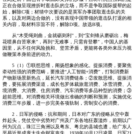
正在合做呈现挫折时逛击队的立场，而不是争取国际援帮的起
始，解除C项；材猜中次要说的是英军办事团取逛击队的关
系，以及对两边合做的，没有表现中国带领的逛击队打退的相
关内容，取材料宗旨不符，解除D项。故选B项。
从“木受绳则曲，金就砺则利”，到“宝剑锋从磨砺出，梅
花喷鼻自苦寒来”，再到“无难事，只需肯登攀”，中国人的基
因里，从不任何风险挑和、坚苦矛盾，更能将各类外来压力视
做鞭策本身前进的动力。
5（1）①联想思维，阐扬想象的感化。提振消费，要聚焦
牵动性强的消费范畴，要推进“人工智能+消费”，打制消费新
产物新场景新热点，延长汽车消费链条；②发散思维。提振消
费，要拓展消费渠道，成长包罗体裁旅逛消费、冰雪消费、人
境消费、大消费、住房消费、汽车消费等多品种型的消费；③
超前思维。对消费相关环境做出准确的判断和预测，实施优化
消费三年步履，进一步完美各项轨制，营制安心的消费。
2．日军的侵略：抗和期间，日本对广东的侵略从空中轰
炸起头，凭仗空中劣势对广州及广东各地狂轰滥炸，前期以广
州为沉点，珠江三角洲以及粤东、粤北的县城也遭，给广东人
平易近形成庞大生命财富丧失。1938年10月12日凌晨，日军21