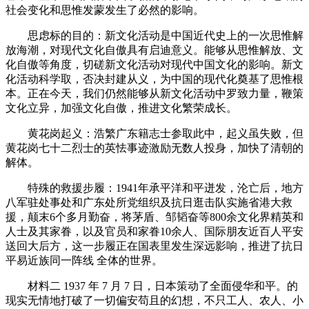
社会变化和思惟发蒙发生了必然的影响。
思虑标的目的：新文化活动是中国近代史上的一次思惟解
放海潮，对现代文化自傲具有启迪意义。能够从思惟解放、文
化自傲等角度，切磋新文化活动对现代中国文化的影响。新文
化活动科学取，否决封建从义，为中国的现代化奠基了思惟根
本。正在今天，我们仍然能够从新文化活动中罗致力量，鞭策
文化立异，加强文化自傲，推进文化繁荣成长。
黄花岗起义：浩繁广东籍志士参取此中，起义虽失败，但
黄花岗七十二烈士的英怯事迹激励无数人投身，加快了清朝的
解体。
特殊的救援步履：1941年承平洋和平迸发，沦亡后，地方
八军驻处事处和广东处所党组织及抗日逛击队实施省港大救
援，颠末6个多月勤奋，将茅盾、邹韬奋等800余文化界精英和
人士及其家眷，以及官员和家眷10余人、国际朋友近百人平安
送回大后方，这一步履正在国表里发生深远影响，推进了抗日
平易近族同一阵线 全体的世界。
材料二 1937 年 7 月 7 日，日本策动了全面侵华和平。的
现实无情地打破了一切偏安苟且的幻想，不只工人、农人、小