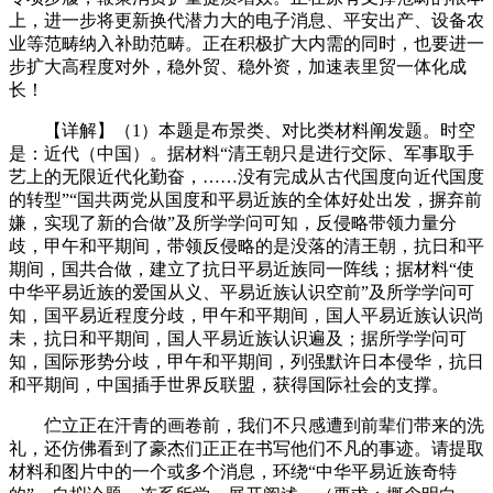
上，进一步将更新换代潜力大的电子消息、平安出产、设备农
业等范畴纳入补助范畴。正在积极扩大内需的同时，也要进一
步扩大高程度对外，稳外贸、稳外资，加速表里贸一体化成
长！
【详解】（1）本题是布景类、对比类材料阐发题。时空
是：近代（中国）。据材料“清王朝只是进行交际、军事取手
艺上的无限近代化勤奋，……没有完成从古代国度向近代国度
的转型”“国共两党从国度和平易近族的全体好处出发，摒弃前
嫌，实现了新的合做”及所学学问可知，反侵略带领力量分
歧，甲午和平期间，带领反侵略的是没落的清王朝，抗日和平
期间，国共合做，建立了抗日平易近族同一阵线；据材料“使
中华平易近族的爱国从义、平易近族认识空前”及所学学问可
知，国平易近程度分歧，甲午和平期间，国人平易近族认识尚
未，抗日和平期间，国人平易近族认识遍及；据所学学问可
知，国际形势分歧，甲午和平期间，列强默许日本侵华，抗日
和平期间，中国插手世界反联盟，获得国际社会的支撑。
伫立正在汗青的画卷前，我们不只感遭到前辈们带来的洗
礼，还仿佛看到了豪杰们正正在书写他们不凡的事迹。请提取
材料和图片中的一个或多个消息，环绕“中华平易近族奇特