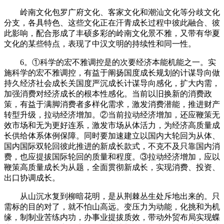
岭南文化包罗广府文化、客家文化和潮汕文化等分歧文化
分支，各具特色、这些文化正在汗青成长过程中彼此融合、彼
此影响，配合形成了丰硕多彩的岭南文化景不雅，又带有华夏
文化的某些特点，表现了中汉文明的持续性和同一性。
6。①科学的宏不雅调控是的次要经济本能机能之一。实
施科学的宏不雅调控，有益于阐扬国度成长规划的计谋导向做
持久经济社会成长关国度严沉成长计谋导向感化，扩大内需，
加强消费对经济成长的根本性感化。当前以旧换新的消费政
策，有益于满脚消费者多样化需求，激发消费潜能，推进财产
转型升级，拉动经济增加。②当前拉动经济增加，还应鞭策无
效市场和无为更好连系，激发市场从体活力，为经济高质量成
长供给体系体例保障。同时要加速建立以国内大轮回为从体、
国内国际双轮回彼此推进的新成长款式，不克不及只靠国内消
费，也应提拔国际轮回的质量和程度。③拉动经济增加，应以
鞭策高质量成长为从题，全面贯彻新成长，实现消费、投资、
出口协调成长。
从山沉水复到柳暗花明，是从荆棘丛生处斥地出来的。只
需标的目的对了，就不怕山高远。变压力为动能，化挑和为机
缘，制制业苦练内功，办事业提拔质效，带动外贸布局实现蝶