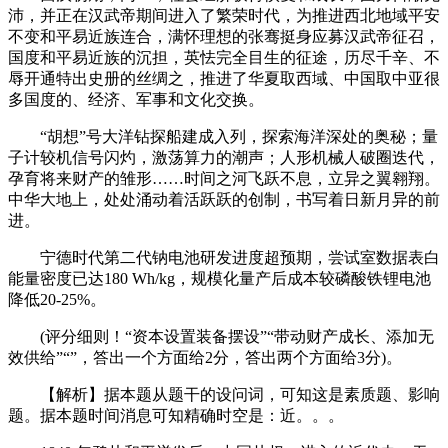
沛，并正在汉武帝期间进入了繁荣时代，为推进西北地域平安
不变和平易近族连合，满怀理想的张骞挺身应募汉武帝征召，
国度和平易近族的沉担，英怯完全目生的征途，历尽千辛、不
辱开通特出史册的丝绸之，推进了华夏取西域、中国取中亚很
多国度的、经济、军事和文化交换。
“胡想”号大洋钻探船建成入列，探索海洋深处的奥秘；量
子计较机信号闪灼，激荡算力的潮声；人形机械人破圈迭代，
孕育将来财产的雏形……时间之河飞跃不息，立异之翼翱翔。
中华大地上，处处涌动着活跃跃的创制，书写着日新月异的前
进。
宁德时代第二代钠电池研发进度超预期，尝试室数据表白
能量密度已达180 Wh/kg，规模化量产后成本较磷酸铁锂电池
降低20-25%。
(评分细则！“资本设置装备摆设”“带动财产成长、添加无
效供给”“”，答出一个方面给2分，答出两个方面给3分)。
【解析】据本题从题干的设问词，可知这是素质题、影响
题。据本题时间消息可知精确时空是：近。。。