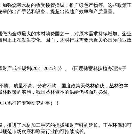
加强烧毁木材的收受接管操纵；推广绿色产物等。这些政策正
先辈的出产手艺和设备，提超出跨越产效率和产质量量。
做为全球最大的木材消费国之一，对原木需求持续增加。企业
布局正正在发生变化。因而，木材行业需要亲近关心国际商业政
规划(2021-2025年)》、《国度储蓄林扶植办理法子
对不脚、质量不高、分布不均，国度政策天然林砍伐，丛林资本
然林政策的实施，我国丛林资本的供给仍将面对必然。
送联系征询专项研究办事）！
，推进了木材加工手艺的提拔和财产链的延长。正在环保和可
以规范市场次序和鞭策行业的可持续成长。