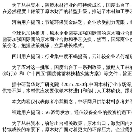
为了丛林资本，鞭策木材行业的可持续成长，国度出台了一
在必然程度上鞭策了原木财产的转型升级，推进了木材加工手
河南用户提问：节能环保资金缺乏，企业承受能力无限，电
全球化加快推进，原木企业需要加强国际间的原木商业合做
需要加强国际间的原木商业合做和手艺交换，然而，国际商业
策变化，把握政策机缘，立异成长模式。
四川用户提问：行业集中度不竭提高，云计较企业若何精确
为了应对这一挑和，国度出台了一系列政策，激励人工林的成长
(试行)》和《“十四五”国度储蓄林扶植实施方案》等文件，旨
据中研普华财产研究院《2025-2030年中国木材行业市
供给不脚，木材供应次要依赖木材进口和部门人工林砍伐。跟
本文内容仅代表做者小我概念，中研网只供给材料参考并不
福建用户提问：5G派司发放，通信设备企业的投资机遇正
为了丛林资本，纷纷出台相关政策，原木出口，激励国内木
持续成长的布景下，原木财产面对着更大的环保压力。企业需