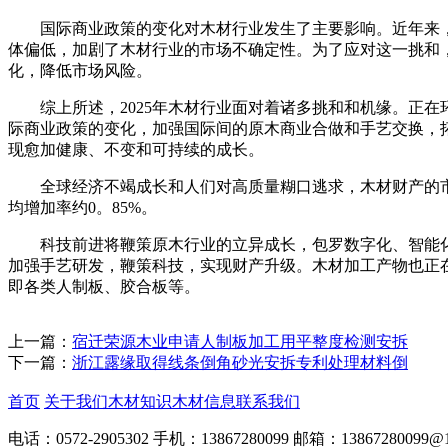
国际商业政策的变化对木材行业发生了主要影响。近年来，
体偏低，加剧了木材行业的市场不确定性。为了应对这一挑和
化，降低市场风险。
综上所述，2025年木材行业面对着诸多挑和和机缘。正在
际商业政策的变化，加强国际间的原木商业合做和手艺交换，
现愈加健康、不变和可持续的成长。
全球经济不竭成长和人们对高质量糊口逃求，木材财产的市场需求
均增加率约0。85%。
科技前进将鞭策原木行业的立异成长，包罗数字化、智能化
加强手艺研发，鞭策科技，实现财产升级。木材加工产物也正
即各类人制板、胶合板等。
上一篇：
宿迁荣源木业申请人制板加工用平整度检测安拆
下一篇：
浙江露缘取得线条倒角砂光安拆专利处理材料倒
首页
关于我们
木材知识
木材信息
联系我们
电话：0572-2905302
手机：13867280099
邮箱：13867280099@1