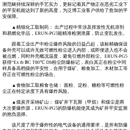
测范畴持续深耕的手艺实力，更标记着其产物正在恶劣工业下
的平安机能达到了新的高度，为泛博工业客户供给了愈加的平
安保障。
▲精细化工取制药： 出产过程中常涉及挥发性无机溶剂
和易燃化学品，ERUN-PG5能精准检测泄露，防止变乱发生。
跟着工业出产中粉尘爆炸风险的日益凸起，该标精确保设
备外壳可以或许无效可燃性粉尘进入内部，或即便进入也不会
被点燃，同时外壳概况温度，避免引燃外部粉尘。ERUN-PG5
获得“Ex tb ⅢC T80℃ Db粉尘防爆标记，表白其正在粉尘中同
样具备高档级的平安性，合用于煤矿、粮食加工、木材加工等
存正在可燃性粉尘的场合。
▲食物加工取粮食仓储： 面粉、淀粉、糖粉等可燃性粉
尘正在特定浓度下具有爆炸风险。
▲煤炭开采纳矿山： 煤矿井下瓦斯（甲烷）和煤尘是两
大次要爆炸源，ERUN-PG5的防爆机能使其成为矿井平安监测
的抱负选择。
该尺度了用于爆炸性的电气设备的通用要求，是所有防爆