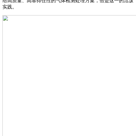
给高质量、高靠得住性的气体检测处理方案，恰是这一的活泼
实践。