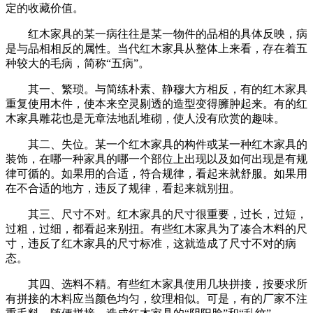
定的收藏价值。
红木家具的某一病往往是某一物件的品相的具体反映，病
是与品相相反的属性。当代红木家具从整体上来看，存在着五
种较大的毛病，简称“五病”。
其一、繁琐。与简练朴素、静穆大方相反，有的红木家具
重复使用木件，使本来空灵剔透的造型变得臃肿起来。有的红
木家具雕花也是无章法地乱堆砌，使人没有欣赏的趣味。
其二、失位。某一个红木家具的构件或某一种红木家具的
装饰，在哪一种家具的哪一个部位上出现以及如何出现是有规
律可循的。如果用的合适，符合规律，看起来就舒服。如果用
在不合适的地方，违反了规律，看起来就别扭。
其三、尺寸不对。红木家具的尺寸很重要，过长，过短，
过粗，过细，都看起来别扭。有些红木家具为了凑合木料的尺
寸，违反了红木家具的尺寸标准，这就造成了尺寸不对的病
态。
其四、选料不精。有些红木家具使用几块拼接，按要求所
有拼接的木料应当颜色均匀，纹理相似。可是，有的厂家不注