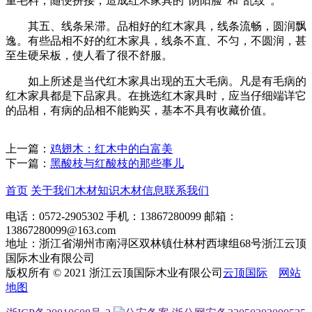
重毛料，随便拼接，造成红木家具的“阴阳脸”和“乱纹”。
其五、线条呆滞。品相好的红木家具，线条流畅，圆润飘
逸。有些品相不好的红木家具，线条不直、不匀，不圆润，甚
至生硬呆板，使人看了很不舒服。
如上所述是当代红木家具出现的五大毛病。凡是有毛病的
红木家具都是下品家具。在挑选红木家具时，应当仔细端详它
的品相，有病的品相不能购买，基本不具有收藏价值。
上一篇：
鸡翅木：红木中的白富美
下一篇：
黑酸枝与红酸枝的那些事儿
首页
关于我们
木材知识
木材信息
联系我们
电话：0572-2905302
手机：13867280099
邮箱：
13867280099@163.com
地址：浙江省湖州市南浔区双林镇仕林村西埭组68号浙江云顶
国际木业有限公司
版权所有 © 2021 浙江云顶国际木业有限公司
云顶国际
网站
地图