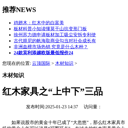
推荐NEWS
鸡翅木：红木中的白富美
板材科普小知读懂莫干山抗变形门板
徐州苏力德申请板材加工吸尘安拆专利使
古代腓尼的帆海取商业勾当对社会成长有
非洲血檀市场热销 究竟是什么木种？
24款宾利添越欧版最低报价24
您现在的位置:
云顶国际
>
木材知识
>
木材知识
红木家具之“上中下”三品
发布时间:2025-01-23 14:37 访问量：
如果说股市的黄金十年已成了“大忽悠”，那么红木家具市