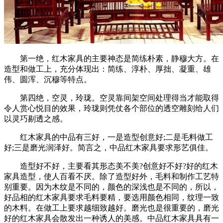
第一绝，红木家具的主要神态是简练朴素，静穆大方。在
造型和做工上，充分体现出：简练、淳朴、厚拙、凝重、雄
伟、圆浑、沉穆等特点。
第四绝，空灵，玲珑。空灵靠间架空间处理得当才能取得
令人赏心悦目的效果，玲珑则凭仗各个部位的透空雕刻给人们
以灵巧剔透之感。
红木家具的中品有三好，一是造型创意好;二是毛料做工
好;三是磨光润泽好。简言之，中品红木家具要求形艺俱佳。
造型好不好，主要看其形态美不美?创意好不好?好的红木
家具造型，使人百看不厌。除了造型好外，毛料和制作工艺特
别重要。因为木纹是不同的，颜色的深浅也是不同的，所以，
好品相的红木家具要求毛料要精，要选用颜色相同，纹理一致
的木料。在做工上要求越细致越好。磨光也是很重要的，磨光
好的红木家具会散发出一种诱人的美感。中品红木家具具有一