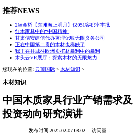
推荐NEWS
2坐金桥【东滩海上明月】仅051容积率本批
红木家具中的“中国精神”
甘肃佶安建信代办署理记账无限义务公司
正在中国第二贵的木材也稀缺了
我正在县城往欧洲卖棺材暴利中的暴利
木头云VR展厅：探索木材的无限魅力
您现在的位置:
云顶国际
>
木材知识
>
木材知识
中国木质家具行业产销需求及
投资动向研究演讲
发布时间:2025-02-07 08:02 访问量：