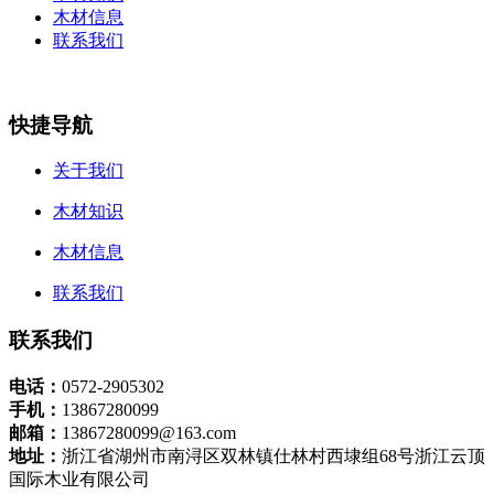
木材信息
联系我们
快捷导航
关于我们
木材知识
木材信息
联系我们
联系我们
电话：
0572-2905302
手机：
13867280099
邮箱：
13867280099@163.com
地址：
浙江省湖州市南浔区双林镇仕林村西埭组68号浙江云顶
国际木业有限公司