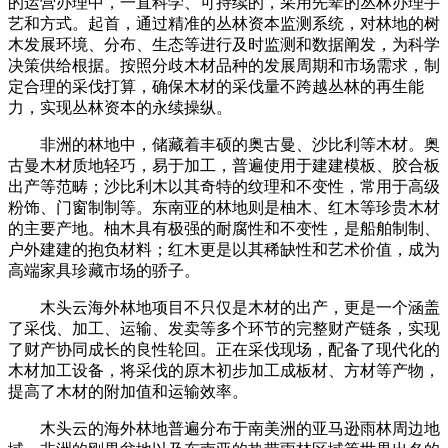
的运营办理中，一直科学、可持续的，采用先辈的丛林办理手
艺和方式。起首，通过精准的丛林资本监测系统，对林地的树
木发展环境、分布、生态等进行及时监测和数据阐发，为科学
决策供给根据。按照分歧木材品种的发展周期和市场需求，制
定合理的采伐打算，确保木材的采伐量不跨越丛林的再生能
力，实现丛林资本的永续操纵。
非洲的林地中，储藏着丰硕的奥古曼、沙比利等木材。奥
古曼木材质地轻巧，易于加工，普遍使用于建建模板、胶合板
出产等范畴；沙比利木以其奇特的纹理和不变性，常用于高级
粉饰、门窗制制等。东南亚的林地则是柚木、红木等珍贵木材
的主要产地。柚木具有极强的耐腐性和不变性，是船舶制制、
户外建建的抱负材料；红木更是以其稀缺性和艺术价值，成为
高端家具珍藏市场的骄子。
木头云海外林地项目不只仅是木材的出产，更是一个涵盖
了采伐、加工、运输、发卖等多个环节的完整财产链条，实现
了财产协同成长的良性轮回。正在采伐现场，配备了现代化的
木材加工设备，将采伐的原木初步加工成板材、方材等产物，
提高了木材的附加值和运输效率。
木头云的海外林地普遍分布于南美洲的亚马逊雨林周边地