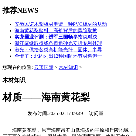
推荐NEWS
安徽以诺木塑板材申请一种PVC板材的从动
海南黄花梨赌料：高价背后的风险取教
实龙霸业评测：进军三国畅享指尖对决
浙江露缘取得线条倒角砂光安拆专利处理
激光：供给各类高机能光纤、固体、半导
全慌了：北约列出12种国防环节材料但一
您现在的位置:
云顶国际
>
木材知识
>
木材知识
材质——海南黄花梨
发布时间:2025-02-17 09:49 访问量：
海南黄花梨，原产海南吊罗山低海拔的平原和丘陵地域，