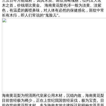
三五百年方能成材， 因其木质、斑纹清晰瑰丽，位列五大名
木之首，价钱堪比黄金。 海南黄花梨色泽一般为淡黄、淡紫
色，有温柔的酱喷鼻味，对人体有必然的保健感化，斑纹中常
长有木疖，即人们常说的“鬼脸儿”。
海南黄花梨为明清两代皇家公用木材，沉稳内敛，海南黄花梨
目前曾经极为稀少，正在上世纪我国曾经采伐，极为宝贵。目
前存世的黄花梨木材，多为海南本地古建拆迁和耕种农器具所