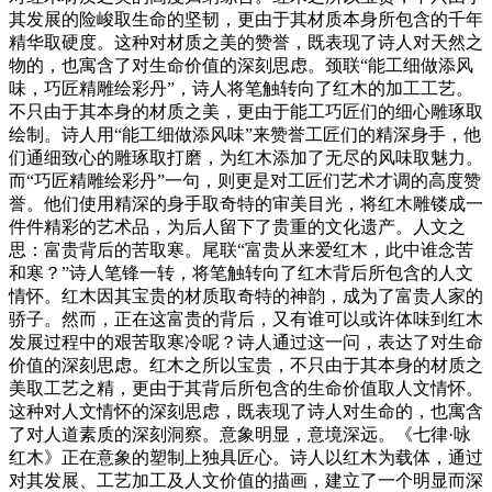
其发展的险峻取生命的坚韧，更由于其材质本身所包含的千年
精华取硬度。这种对材质之美的赞誉，既表现了诗人对天然之
物的，也寓含了对生命价值的深刻思虑。颈联“能工细做添风
味，巧匠精雕绘彩丹”，诗人将笔触转向了红木的加工工艺。
不只由于其本身的材质之美，更由于能工巧匠们的细心雕琢取
绘制。诗人用“能工细做添风味”来赞誉工匠们的精深身手，他
们通细致心的雕琢取打磨，为红木添加了无尽的风味取魅力。
而“巧匠精雕绘彩丹”一句，则更是对工匠们艺术才调的高度赞
誉。他们使用精深的身手取奇特的审美目光，将红木雕镂成一
件件精彩的艺术品，为后人留下了贵重的文化遗产。人文之
思：富贵背后的苦取寒。尾联“富贵从来爱红木，此中谁念苦
和寒？”诗人笔锋一转，将笔触转向了红木背后所包含的人文
情怀。红木因其宝贵的材质取奇特的神韵，成为了富贵人家的
骄子。然而，正在这富贵的背后，又有谁可以或许体味到红木
发展过程中的艰苦取寒冷呢？诗人通过这一问，表达了对生命
价值的深刻思虑。红木之所以宝贵，不只由于其本身的材质之
美取工艺之精，更由于其背后所包含的生命价值取人文情怀。
这种对人文情怀的深刻思虑，既表现了诗人对生命的，也寓含
了对人道素质的深刻洞察。意象明显，意境深远。《七律·咏
红木》正在意象的塑制上独具匠心。诗人以红木为载体，通过
对其发展、工艺加工及人文价值的描画，建立了一个明显而深