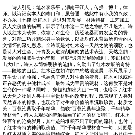
诗人引见：笔名李乐平，湖南平江人，传授，博士，律
师。以诗记实本人的糊口和，虽普通，然此中有小我的兴致，
不亦乐《七律·咏红木》通过对其发展、材质特征、工艺加工
及人文价值的描画，展示了红木这一天然之物的不凡魅力。诗
人以红木为载体，依靠了对生命、历经沧桑而愈发宝贵的赞
誉，对能工巧匠精深身手的钦佩，以及对红木背后所包含的人
文情怀的深刻思虑。全诗既是对红木这一天然之物的颂歌，也
是诗人对生命、汗青及人道深刻洞察的艺术表达。天然之韵：
发展的险峻取生命的坚韧。首联“逍遥发展险峰间，斧锯相加
出大山”，诗人以简练明快的笔触，勾勒出了红木发展的奇特
——险峻的山岳。红木正在如许的中悠然地发展，不只展示了
其生命力的顽强，也寓含了诗人对生命的赞誉。红木可以或许
正在恶劣的中健壮成长，最终成为宝贵的硬材，这何尝不是对
生命的一种呢？同时，“斧锯相加出大山”一句，也暗示了红木
从天然之物到人类手中宝贵材料的改变过程，既表现了人类对
天然资本的操纵，也现含了对生命价值的卑沉取珍爱。材质之
美：百载沧桑取千年精华。颔联“百载沧桑年迹聚，千年精华
硬材含”，诗人以艰深的笔触描画了红木的材质特征。红木历
经百年的沧桑岁月，其年迹的堆积不只了时间的流转，也付与
了红木奇特的神韵取价值。而“千年精华硬材含”一句，则更是
对红木材质之美的高度归纳综合。红木之所以宝贵，不只由于