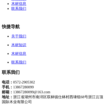
木材信息
联系我们
快捷导航
关于我们
木材知识
木材信息
联系我们
联系我们
电话：
0572-2905302
手机：
13867280099
邮箱：
13867280099@163.com
地址：
浙江省湖州市南浔区双林镇仕林村西埭组68号浙江云顶
国际木业有限公司