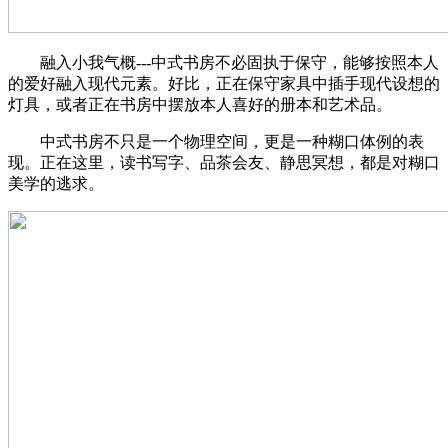
融入小我气概---中式书房不必固执于保守，能够按照本人
的爱好融入现代元素。好比，正在保守家具中插手现代设想的
灯具，或者正在书房中摆放本人喜好的册本和艺术品。
中式书房不只是一个物理空间，更是一种糊口体例的表
现。正在这里，读书写字、品茶会友、静思冥想，都是对糊口
美学的逃求。