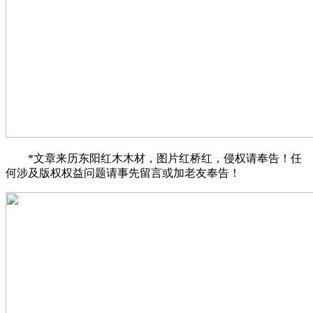
*文章来历东阳红木木材，图片红桥红，侵权请奉告！任
何涉及版权权益问题请事先留言或加老友奉告！