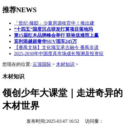
推荐NEWS
「世纪·臻邸」少量房源收官中！推出建
“十四五”国度沉点研发打算项目落地玛
第15届红木品牌峰会举行 联袂送难而上赢
宾利添越超奢华SUV现车245万
【番禺文脉】文化瑰宝承古融今 番禺非遗
2025-2030年中国度具市场成长预测及投资征
您现在的位置:
云顶国际
>
木材知识
>
木材知识
领创少年大课堂｜走进奇异的
木材世界
发布时间:2025-03-07 16:52 访问量：