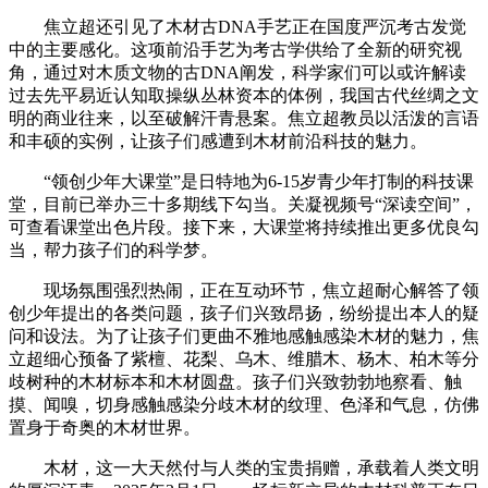
焦立超还引见了木材古DNA手艺正在国度严沉考古发觉
中的主要感化。这项前沿手艺为考古学供给了全新的研究视
角，通过对木质文物的古DNA阐发，科学家们可以或许解读
过去先平易近认知取操纵丛林资本的体例，我国古代丝绸之文
明的商业往来，以至破解汗青悬案。焦立超教员以活泼的言语
和丰硕的实例，让孩子们感遭到木材前沿科技的魅力。
“领创少年大课堂”是日特地为6-15岁青少年打制的科技课
堂，目前已举办三十多期线下勾当。关凝视频号“深读空间”，
可查看课堂出色片段。接下来，大课堂将持续推出更多优良勾
当，帮力孩子们的科学梦。
现场氛围强烈热闹，正在互动环节，焦立超耐心解答了领
创少年提出的各类问题，孩子们兴致昂扬，纷纷提出本人的疑
问和设法。为了让孩子们更曲不雅地感触感染木材的魅力，焦
立超细心预备了紫檀、花梨、乌木、维腊木、杨木、柏木等分
歧树种的木材标本和木材圆盘。孩子们兴致勃勃地察看、触
摸、闻嗅，切身感触感染分歧木材的纹理、色泽和气息，仿佛
置身于奇奥的木材世界。
木材，这一大天然付与人类的宝贵捐赠，承载着人类文明