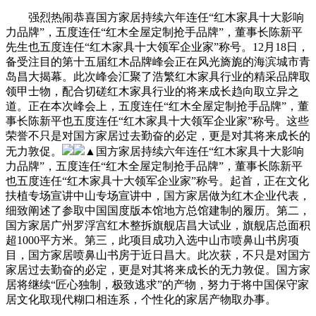
强烈热闹恭喜国方家居持续六年连任“红木家具十大影响
力品牌”，五度连任“红木全屋定制抢手品牌”，董事长陈新平
先生也五度连任“红木家具十大领军企业家”称号。12月18日，
备受注目的第十五届红木品牌峰会正在风光旖旎的海滨城市青
岛昌大揭幕。此次峰会汇聚了浩繁红木家具行业的精采品牌取
领甲士物，配合切磋红木家具行业的将来成长趋向取立异之
道。正在本次峰会上，五度连任“红木全屋定制抢手品牌”，董
事长陈新平也五度连任“红木家具十大领军企业家”称号。这些
荣誉不只是对国方家居过去勤奋的必定，更是对其将来成长的
无力敦促。
▲国方家居持续六年连任“红木家具十大影响
力品牌”，五度连任“红木全屋定制抢手品牌”，董事长陈新平
也五度连任“红木家具十大领军企业家”称号。起首，正在文化
扶植专场宣讲中山专场宣讲中，国方家居做为红木企业代表，
细致阐述了参取中国国度版本馆地方总馆建制的履历。第二，
国方家居广州罗浮宫红木整拆旗舰店昌大试业，旗舰店总面积
超1000平方米。第三，此项目成功入选中山市喷鼻山书房项
目，国方家居喷鼻山书房于近日昌大。此次获，不只是对国方
家居过去勤奋的必定，更是对其将来成长的无力敦促。国方家
居将继续“匠心独制，极致逃求”的产物，努力于将中国保守家
居文化取现代糊口相连系，个性化的家居产物取办事。