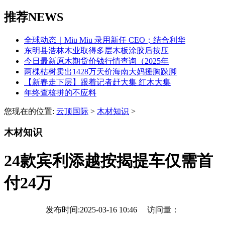
推荐NEWS
全球动态｜Miu Miu 录用新任 CEO；结合利华
东明县浩林木业取得多层木板涂胶后按压
今日最新原木期货价钱行情查询（2025年
两棵枯树卖出1428万天价海南大妈捶胸跺脚
【新春走下层】跟着记者赶大集 红木大集
年终查核拼的不应料
您现在的位置:
云顶国际
>
木材知识
>
木材知识
24款宾利添越按揭提车仅需首
付24万
发布时间:2025-03-16 10:46 访问量：