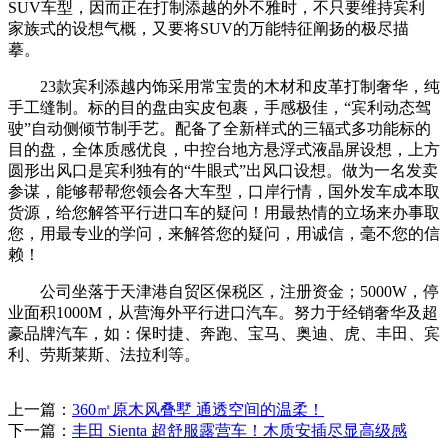
SUV车型，因而正在打制添越的外不雅时，不只要维持宾利
家族式的设想气概，又要将SUV的万能特征阐扬的极尽描
摹。
23款宾利添越内饰采用常宝贵的木材和皮革打制奢华，纯
手工缝制。标的目的盘由实皮包裹，手感极佳，“宾利动态驾
驶”自动侧倾节制手艺。配备了全新样式的三辐式多功能标的
目的盘，全体质感优良，中控台地方悬浮式液晶屏设想，上方
圆形出风口是宾利独有的“牛眼式”出风口设想。做为一名发卖
参谋，能够帮帮您领会各大车型，口岸行情，国外发车成本取
货源，给您解答平行进口车的疑问！用最热情的立场来办事取
您，用最专业的学问，来解答您的疑问，用诚信，毫不您的信
赖！
公司坐落于天津港自贸区保税区，注册资金；5000W，停
业面积1000M，从营海外平行进口汽车。努力于经销奢华及超
豪品牌汽车，如：保时捷、奔跑、宝马、奥迪、虎、丰田、宾
利、劳斯莱斯、法拉利等。
上一篇：
360㎡原木风叠墅 通透空间的温柔！
下一篇：
丰田 Sienta 超舒服露营车！木质安插尽显高级感