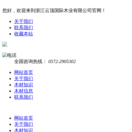
您好，欢迎来到浙江云顶国际木业有限公司官网！
关于我们
联系我们
收藏本站
全国咨询热线：
0572-2905302
网站首页
关于我们
木材知识
木材信息
联系我们
网站首页
关于我们
木材知识