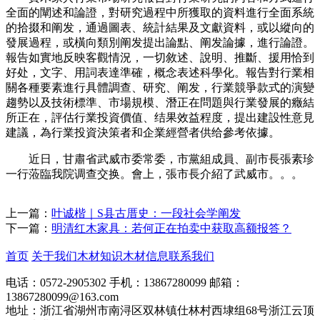
全面的闡述和論證，對研究過程中所獲取的資料進行全面系統
的拾掇和阐发，通過圖表、統計結果及文獻資料，或以縱向的
發展過程，或橫向類別阐发提出論點、阐发論據，進行論證。
報告如實地反映客觀情況，一切敘述、說明、推斷、援用恰到
好处，文字、用詞表達準確，概念表述科學化。報告對行業相
關各種要素進行具體調查、研究、阐发，行業競爭款式的演變
趨勢以及技術標準、市場規模、潛正在問題與行業發展的癥結
所正在，評估行業投資價值、结果效益程度，提出建設性意見
建議，為行業投資決策者和企業經營者供给參考依據。
近日，甘肅省武威市委常委，市黨組成員、副市長張素珍
一行蒞臨我院调查交换。會上，張市長介紹了武威市。。。
上一篇：
叶诚楷｜S县古厝史：一段社会学阐发
下一篇：
明清红木家具：若何正在拍卖中获取高额报答？
首页
关于我们
木材知识
木材信息
联系我们
电话：0572-2905302
手机：13867280099
邮箱：
13867280099@163.com
地址：浙江省湖州市南浔区双林镇仕林村西埭组68号浙江云顶