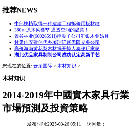
推荐NEWS
中部扶植取得一种建建工程拆修用板材喷
360㎡原木风叠墅 通透空间的温柔！
景谷林业(600265SH)控股子公司汇银木业姑且
甘肃佶安建信代办署理记账无限义务公司
高价海南黄花梨木材揭开惊人奥秘玩家怒
湖北优品家具制制公司成功认定高新手艺
您现在的位置:
云顶国际
>
木材知识
>
木材知识
2014-2019年中國實木家具行業
市場預測及投資策略
发布时间:2025-03-26 05:11 访问量：