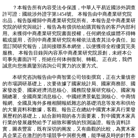
？本報告所有內容受法令保護，中華人平易近國涉外調查
許可證：國統涉外證字第1454號。 本報告由中商產業研究院
出品，報告版權歸中商產業研究院所有。本報告是中商產業研
究院的研究與統計，報告為有償供给給購買報告的客戶內部利
用。未獲得中商產業研究院書面授權，任何網坐或媒體不得轉
載或援用，否則中商產業研究院有權依法逃查其法令責任。如
需訂閱研究報告，請间接聯系本網坐，以便獲得全程優質完美
服務。 本報告目錄與內容系中商產業研究院原創，未經本公
司事先書面許可，拒絕任何体例復制、轉載。 正在此，我們
誠意向您推薦鑒別咨詢公司實力的次要方式。
本研究咨詢報告由中商智業公司領銜撰寫，正在大量缜密
的市場調研基礎上，次要依據了國家統計局、國家商務部、國
家發改委、國家經濟消息核心、國務院發展研究核心、國家海
關總署、全國商業消息核心、中國經濟景氣監測核心、中商情
報網、全國及海外多種相關報紙雜志的基礎消息等发布和供给
的大量資料和數據，客觀、報告正在總結中國實木家具行業發
展歷程的基礎上，結合新時期的各方面要素，對中國實木家具
行業的發展趨勢給予了細致和審慎的預測論證。報告資料詳
實，圖表豐富，既有深切的阐发，又有曲觀的比較，為實木家
具企業正在激烈的市場競爭中洞察先機，能準確及時的針對本