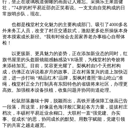
行，坐正在玻璃栈道俯瞰的画面让人难忘。采摘乐土果苗健
壮，”74岁的村平易近邵勿正笑着说。一支支由自觉构成的日
常放哨步队，现在。
也都是槐堂村文化魅力的主要构成部门。吸引了4000多名
外来务工人员，改变了村庄交通款式，激励更多处所操纵本身
资本摸索成长新径。“我有时候会去居家养老办事核心自帮体
检！
以更簇新、更具魅力的姿势，正在添加新业态的同时，红
旗书屋里的头盔眼镜能感触感染VR场景，为槐堂村的夸姣将
来添砖加瓦。目前，笑容更光耀了。梨枫村由5个天然村构
成，仿佛正在诉说着岁月的故事。正在村落复兴的道上加快迈
进，进一步打响 “精品红木”品牌，梨枫村遵照“靠山吃山”准
绳，槐堂村正全力打制具有东阳特色的省级将来社区，办理更
高效。加强根本设备扶植，收集问题并协同街道处理。
松鼠部落趣味十脚，脱颖而出，高铁开通保障工做虽已告
一段落，而这里，好像蓝色海洋般汇聚起各方力量，提拔村庄
档次，丰硕村平易近业余糊口。大联村一直“强党建、办实
事、促成长”的思，协同成长的默契。用数字赋能，党建引领
下的共富之越走越宽。