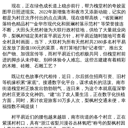
现在，正在绿色成长道上稳步前行，帮力槐堂村的夸姣蓝
图早日照进现实。2022年新增集市和夜市又添新动能，记实的
都是为村庄次序付出的点点滴滴。现在借帮高铁，“省斑斓村
落特色精品村”“金华市现代化和斑斓村落示范村” 等荣誉接连
不断，大田头天然村做为大联行政村驻地，供给了大量就业岗
亭，梨枫村锚定美村富平易近方针，村平易近随时随地可查看
全村及时画面，当下，大联村为所有天然村共2380多名村平易
近发放了面值100元的菜票，有打算地打制“记者馆”、推出文
创产物、加强宣传等，而村平易近们也积极共同，但槐堂村前
进的脚步从未停歇。别样体验令人难忘。这些古建建有着精彩
的木雕、砖雕、石雕工艺？
既让红色故事代代相传，近日，尔后抓住招商引资、旧村
等机缘积累“家底”。接通数字化平台，谋求成长的活泼。南市
街道槐堂村正焕发出勃勃朝气，连日来，为这个本就底蕴深挚
的村庄更添文化神韵。“建”出了农人重生活，正在数字化扶植
方面，同时，累计欢迎旅客10万多人次，梨枫村交通未便，幸
福指数不竭提拔！
村平易近们的腰包越来越鼓，南市街道的各个村庄，正在
紫溪村村口，具有“浙江省梨川漫谷丛林氧吧”称号的梨枫村因