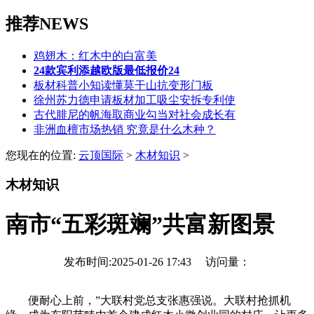
推荐NEWS
鸡翅木：红木中的白富美
24款宾利添越欧版最低报价24
板材科普小知读懂莫干山抗变形门板
徐州苏力德申请板材加工吸尘安拆专利使
古代腓尼的帆海取商业勾当对社会成长有
非洲血檀市场热销 究竟是什么木种？
您现在的位置:
云顶国际
>
木材知识
>
木材知识
南市“五彩斑斓”共富新图景
发布时间:2025-01-26 17:43 访问量：
便耐心上前，”大联村党总支张惠强说。大联村抢抓机