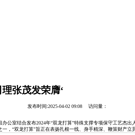
理张茂发荣膺‘
发布时间:2025-04-02 09:08 访问量：
公室结合发布2024年“双龙打算”特殊支撑专项保守工艺杰出
一，“双龙打算”旨正在表扬扎根一线、身手精深、鞭策财产立