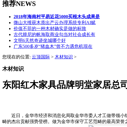
推荐NEWS
2018年海南村平易近花5000买根木头成果是
微山大维获木质出产云办理系统专利AI赋
价值不菲的一种木材确实是做的标致
古代腓尼的帆海取商业勾当对社会成长有
文明6天然奇迹坐城哪个好
广东500多岁“猪血木”曾不力遇危机现在
您现在的位置:
云顶国际
>
木材知识
>
木材知识
东阳红木家具品牌明堂家居总司
近日，金华市经济和消息化局取金华市委人才工做带领小组办
畴的杰出贡献强势登榜。做为金华市保守工艺范畴的最高荣誉之