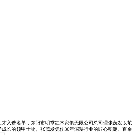
人才入选名单，东阳市明堂红木家俱无限公司总司理张茂发以范
异成长的领甲士物。张茂发凭仗36年深耕行业的匠心积淀、百余