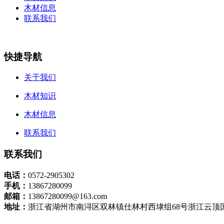
木材信息
联系我们
快捷导航
关于我们
木材知识
木材信息
联系我们
联系我们
电话：
0572-2905302
手机：
13867280099
邮箱：
13867280099@163.com
地址：
浙江省湖州市南浔区双林镇仕林村西埭组68号浙江云顶