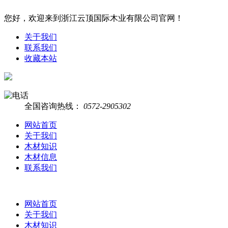
您好，欢迎来到浙江云顶国际木业有限公司官网！
关于我们
联系我们
收藏本站
全国咨询热线：
0572-2905302
网站首页
关于我们
木材知识
木材信息
联系我们
网站首页
关于我们
木材知识