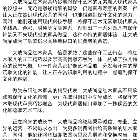
大成尚品红木家具巧妙地将保守艺术的元素融入现代家具
的设想中，无论是雕镂精细的斑纹，仍是富有寄意的图案，都
让人正在赏识现代家具的同时，也能感遭到保守文化的魅力。
同时，他们还使用现代科技手段，将保守艺术元素取现代家具
的线条、色彩、材质等完满连系，创制出了一系列既具有保守
神韵又不失现代感的家具做品。这种奇特的家居体验，让大成
尚品成为了浩繁逃求高质量糊口的消费者的首选。
大成尚品红木家具，恰是罗致了这些保守工艺特点，将红
木家具的匠工精巧以及崇高高贵雕艺融为一体，构成了独具特
色的设想气概。每一件家具都好像艺术品般，分发着汗青的厚
沉取文化的神韵，让人正在赏识取利用的过程中，感遭到保守
文化的精湛。
做为东阳红木家具的精采代表，大成尚品红木家具不只承
载着保守文化的精髓，更正在取时俱进中立异成长，将保守艺
术取现代审美巧妙融合，为现代家居糊口添加了一抹稠密的文
化底蕴取艺术气味。
正在将来的成长中，大成尚品将继续秉承诚信、专业、立
异的运营，不竭逃求杰出，为更多消费者供给高质量的红木家
具。同时，他们还将积极参取国表里家具展览和交换勾当，加