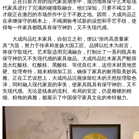
正在日新月异的现代家居潮水中，成功地将保守艺术取现
代家具进行了完满的碰撞取融合。他们深知，只要不竭立异，
才能正在激烈的市场所作中立于不败之地。因而，大成尚品正
在承继保守的根本上，不竭测验考试新的设想和手艺手段，使
得每一件家具都既具有保守神韵，又不失现代感。
大成尚品红木家具，自创立之初，便以“崇尚高质量家
具”为旨，努力于传承和发扬大国工匠。品牌以红木为前言，
将保守取现代、艺术取适用完满融合，打制出了一系列既具有
保守神韵又不失现代感的家具做品。大成尚品红木家具严酷筛
选大红酸枝、红酸枝、黑酸枝、等优良红木，这些木材质地坚
硬、纹理奇特，颠末精细加工后，确保了家具的耐用取美妙风
雅。正在工艺设想上，大成尚品沉视保留红木的天然纹理取色
泽，同时融入现代家居的审美，使家具既具有保守神韵，又不
失现代感。无论是线条的流利、布局的安定，仍是雕镂的精
细、粉饰的典雅，都展示了中国保守家具文化的奇特魅力。