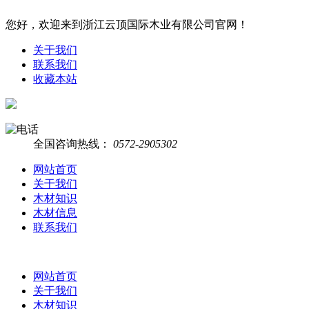
您好，欢迎来到浙江云顶国际木业有限公司官网！
关于我们
联系我们
收藏本站
全国咨询热线：
0572-2905302
网站首页
关于我们
木材知识
木材信息
联系我们
网站首页
关于我们
木材知识