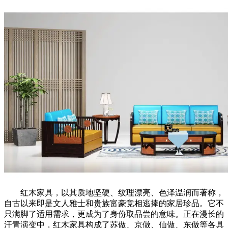
红木家具，以其质地坚硬、纹理漂亮、色泽温润而著称，
自古以来即是文人雅士和贵族富豪竞相逃捧的家居珍品。它不
只满脚了适用需求，更成为了身份取品尝的意味。正在漫长的
汗青演变中，红木家具构成了苏做、京做、仙做、东做等各具