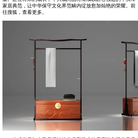
家居典范，让中华保守文化界范畴内绽放愈加灿艳的荣耀。前
往搜狐，查看更多。