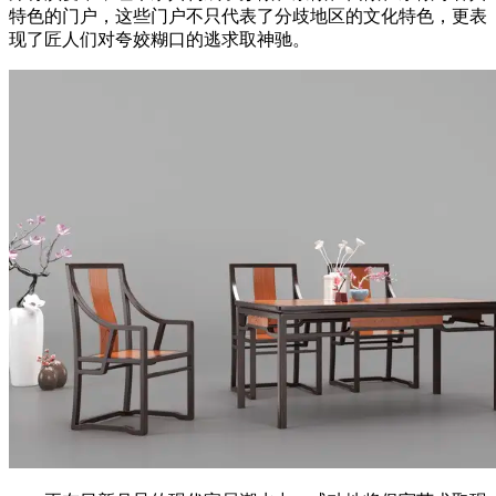
特色的门户，这些门户不只代表了分歧地区的文化特色，更表
现了匠人们对夸姣糊口的逃求取神驰。