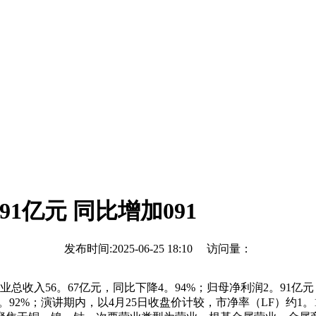
91亿元 同比增加091
发布时间:2025-06-25 18:10 访问量：
业总收入56。67亿元，同比下降4。94%；归母净利润2。91亿
。92%；演讲期内，以4月25日收盘价计较，市净率（LF）约1