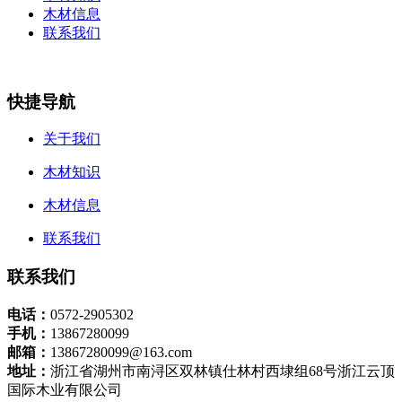
木材信息
联系我们
快捷导航
关于我们
木材知识
木材信息
联系我们
联系我们
电话：
0572-2905302
手机：
13867280099
邮箱：
13867280099@163.com
地址：
浙江省湖州市南浔区双林镇仕林村西埭组68号浙江云顶
国际木业有限公司