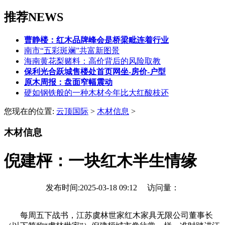
推荐NEWS
曹静楼：红木品牌峰会是桥梁毗连着行业
南市“五彩斑斓”共富新图景
海南黄花梨赌料：高价背后的风险取教
保利光合跃城售楼处首页网坐-房价-户型
原木周报：盘面窄幅震动
硬如钢铁般的一种木材今年比大红酸枝还
您现在的位置:
云顶国际
>
木材信息
>
木材信息
倪建枰：一块红木半生情缘
发布时间:2025-03-18 09:12 访问量：
每周五下战书，江苏虞林世家红木家具无限公司董事长