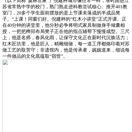
（以下简称“虞林世家”）倪建枰城市像往常一样，准时踏进江
苏省常熟中学的校门，熟门熟走进科教尝试核心。推开401教
室门，20多个学生面前摆放的是上节课未落成的半成品凳
子。“上课！同窗们好。倪建枰的“红木小讲堂”正式开课。正
在40分钟的讲堂里，他分秒必争将明式家具制做身手倾囊相
授，一把把榫卯布局凳子正在他的指点辅帮下慢慢成型。三尺
上，他是名师，春风化雨，让保守文化正在新时代沉焕活力；
红木匠坊里，他是匠人，精雕细做，每一道工序都烙印着对苏
做工艺的取苦守；非遗馆内，他是传承者，娓娓道来，细说每
一件做品的文化底蕴取“宿世”。