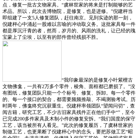
点，修复一批古文物家具。“虞林世家的将来是打制能够的艺
术品。所以，此次去博物院，是修复，也是进修。”倪建枰当
即组建了一支5人修复团队，赶往南京。见到实迹的那一刻，
倪建枰心中涌起一股难以言喻的冲动取义务。这批家具每一件
都是厚沉汗青的者，然而，岁月的、风雨的洗礼，让已经的瑰
宝蒙上了尘埃，以至有的部件曾经残损不胜。
“我印象最深的是修复小叶紫檀古
文物佛龛，一共有2万多个零件，棱角、面框都已磨损了。”没
有图纸，修复团队只能一个个标号、修复、拆卸。每一个零件
的、每一个接口的契合，都需要频频推敲、不竭测验考试。历
时两年，佛龛终究沉获重生。倪建枰率领团队“望闻问切”，查
阅古籍，研究工艺，不少古旧家具残件正在他们手中“”，至今
已完成200多件家具及木制小件的修复安拆。“我们国度的保守
工艺，该当被所有人看见。”此次的修复履历，了虞林世家的
制做工艺，也更果断了倪建枰心中的念头，要把苏做工艺“昭