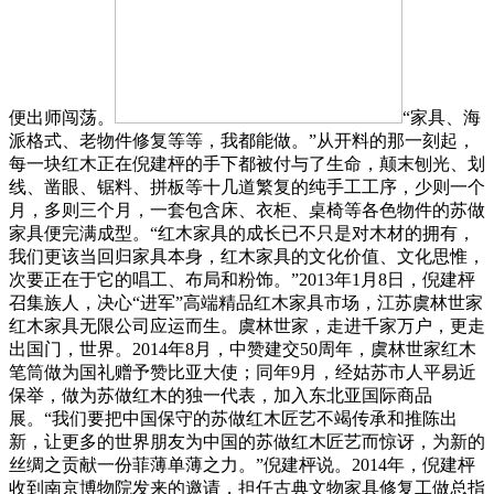
便出师闯荡。
“家具、海
派格式、老物件修复等等，我都能做。”从开料的那一刻起，
每一块红木正在倪建枰的手下都被付与了生命，颠末刨光、划
线、凿眼、锯料、拼板等十几道繁复的纯手工工序，少则一个
月，多则三个月，一套包含床、衣柜、桌椅等各色物件的苏做
家具便完满成型。“红木家具的成长已不只是对木材的拥有，
我们更该当回归家具本身，红木家具的文化价值、文化思惟，
次要正在于它的唱工、布局和粉饰。”2013年1月8日，倪建枰
召集族人，决心“进军”高端精品红木家具市场，江苏虞林世家
红木家具无限公司应运而生。虞林世家，走进千家万户，更走
出国门，世界。2014年8月，中赞建交50周年，虞林世家红木
笔筒做为国礼赠予赞比亚大使；同年9月，经姑苏市人平易近
保举，做为苏做红木的独一代表，加入东北亚国际商品
展。“我们要把中国保守的苏做红木匠艺不竭传承和推陈出
新，让更多的世界朋友为中国的苏做红木匠艺而惊讶，为新的
丝绸之贡献一份菲薄单薄之力。”倪建枰说。2014年，倪建枰
收到南京博物院发来的邀请，担任古典文物家具修复工做总指