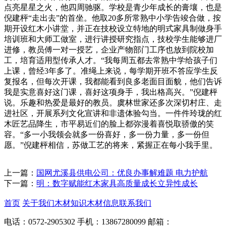
点亮星星之火，他四周驰驱。学校是青少年成长的膏壤，也是
倪建枰“走出去”的首坐。他取20多所常熟中小学告竣合做，按
期开设红木小讲堂，并正在技校设立特地的明式家具制做身手
培训班和大师工做室，进行讲授研究指点，技校学生能够进厂
进修，教员傅一对一授艺，企业产物部门工序也放到院校加
工，培育适用型传承人才。“我每周五都去常熟中学给孩子们
上课，曾经3年多了。准绳上来说，每学期开班不答应学生反
复报名，但每次开课，我都能看到良多老面目面貌，他们告诉
我是实意喜好这门课，喜好这项身手，我出格高兴。”倪建枰
说。乐趣和热爱是最好的教员。虞林世家还多次深切村庄、走
进社区，开展系列文化宣讲和非遗体验勾当。一件件玲珑的红
木匠艺品降生，市平易近们的脸上都弥漫着喜悦取骄傲的笑
容。“多一小我领会就多一份喜好，多一份力量，多一份但
愿。”倪建枰相信，苏做工艺的将来，紧握正在每小我手里。
上一篇：
国网尤溪县供电公司：优良办事解难题 电力护航
下一篇：
明：数字赋能红木家具高质量成长立异性成长
首页
关于我们
木材知识
木材信息
联系我们
电话：0572-2905302
手机：13867280099
邮箱：