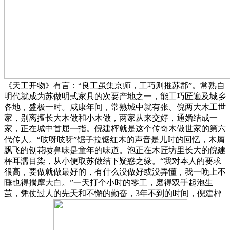
《天工开物》有言：“良工虽集京师，工巧则推苏郡”。常熟自
明代就成为苏做明式家具的次要产地之一，能工巧匠遍及城乡
各地，盛极一时。咸康年间，常熟城中就有张、倪两大木工世
家，别离擅长大木做和小木做，两家从来交好，通婚结成一
家，正在城中首屈一指。倪建枰就是这个传奇木做世家的第六
代传人。“吱呀吱呀”锯子拉锯红木的声音是儿时的回忆，木屑
飘飞的刨花喷鼻味是童年的味道。泡正在木匠坊里长大的倪建
枰耳濡目染，从小便取苏做结下疑惑之缘。“我对本人的要求
很高，要做就做最好的，有什么没做好或没弄懂，我一晚上不
睡也得揣摩大白。”一天打个小时的零工，磨得双手起泡生
茧，凭仗过人的先天和不懈的勤奋，3年不到的时间，倪建枰