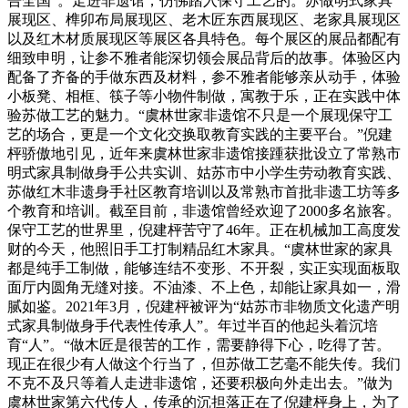
告全国”。走进非遗馆，仿佛踏入保守工艺的。苏做明式家具
展现区、榫卯布局展现区、老木匠东西展现区、老家具展现区
以及红木材质展现区等展区各具特色。每个展区的展品都配有
细致申明，让参不雅者能深切领会展品背后的故事。体验区内
配备了齐备的手做东西及材料，参不雅者能够亲从动手，体验
小板凳、相框、筷子等小物件制做，寓教于乐，正在实践中体
验苏做工艺的魅力。“虞林世家非遗馆不只是一个展现保守工
艺的场合，更是一个文化交换取教育实践的主要平台。”倪建
枰骄傲地引见，近年来虞林世家非遗馆接踵获批设立了常熟市
明式家具制做身手公共实训、姑苏市中小学生劳动教育实践、
苏做红木非遗身手社区教育培训以及常熟市首批非遗工坊等多
个教育和培训。截至目前，非遗馆曾经欢迎了2000多名旅客。
保守工艺的世界里，倪建枰苦守了46年。正在机械加工高度发
财的今天，他照旧手工打制精品红木家具。“虞林世家的家具
都是纯手工制做，能够连结不变形、不开裂，实正实现面板取
面厅内圆角无缝对接。不油漆、不上色，却能让家具如一，滑
腻如鉴。2021年3月，倪建枰被评为“姑苏市非物质文化遗产明
式家具制做身手代表性传承人”。年过半百的他起头着沉培
育“人”。“做木匠是很苦的工作，需要静得下心，吃得了苦。
现正在很少有人做这个行当了，但苏做工艺毫不能失传。我们
不克不及只等着人走进非遗馆，还要积极向外走出去。”做为
虞林世家第六代传人，传承的沉担落正在了倪建枰身上，为了