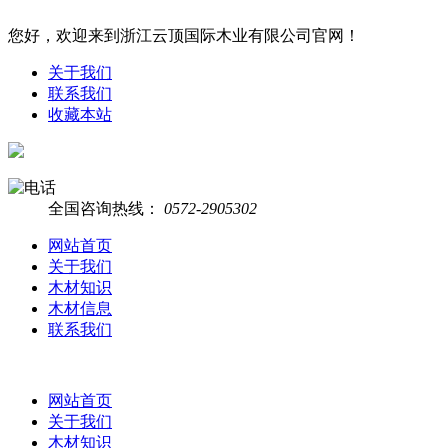
您好，欢迎来到浙江云顶国际木业有限公司官网！
关于我们
联系我们
收藏本站
全国咨询热线：
0572-2905302
网站首页
关于我们
木材知识
木材信息
联系我们
网站首页
关于我们
木材知识