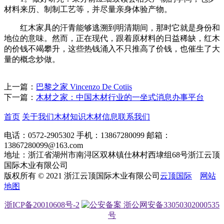
材料来历、制制工艺等，并尽量亲身体验产物。
红木家具的汗青能够逃溯到明清期间，那时它就是身份和
地位的意味。然而，正在现代，跟着原材料的日益稀缺，红木
的价钱不竭攀升，这些热钱涌入不只推高了价钱，也催生了大
量的概念炒做。
上一篇：
巴黎之家 Vincenzo De Cotiis
下一篇：
木材之家：中国木材行业的一坐式消息办事平台
首页
关于我们
木材知识
木材信息
联系我们
电话：0572-2905302
手机：13867280099
邮箱：
13867280099@163.com
地址：浙江省湖州市南浔区双林镇仕林村西埭组68号浙江云顶
国际木业有限公司
版权所有 © 2021 浙江云顶国际木业有限公司
云顶国际
网站
地图
浙ICP备20010608号-2
浙公网安备33050302000535
号