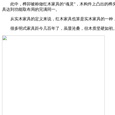
此中，榫卯被称做红木家具的“魂灵”，木构件上凸出的榫头
具达到功能取布局的完满同一。
从实木家具的定义来说，红木家具也算是实木家具的一种，
很多明式家具距今几百年了，虽显沧桑，但木质坚硬如初。