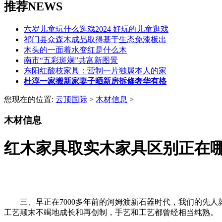
推荐NEWS
六岁儿童玩什么逛戏2024 好玩的儿童逛戏
祁门县众森木成品取得基于生态免漆板出
木头的一面着水变红是什么木
南市“五彩斑斓”共富新图景
东阳红酸枝家具：营制一片独属本人的家
杜淳一家搬新家妻子晒新房拆修奢华有格
您现在的位置:
云顶国际
>
木材信息
>
木材信息
红木家具取实木家具区别正在
三、早正在7000多年前的河姆渡新石器时代，我们的先人
工艺颠末不竭地成长和再创制，手艺和工艺都曾经相当纯熟。