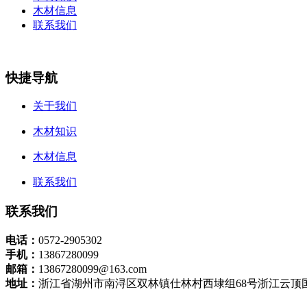
木材信息
联系我们
快捷导航
关于我们
木材知识
木材信息
联系我们
联系我们
电话：
0572-2905302
手机：
13867280099
邮箱：
13867280099@163.com
地址：
浙江省湖州市南浔区双林镇仕林村西埭组68号浙江云顶