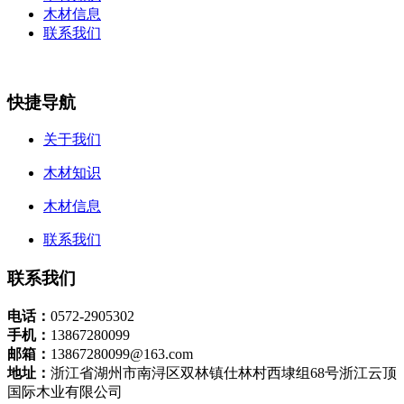
木材信息
联系我们
快捷导航
关于我们
木材知识
木材信息
联系我们
联系我们
电话：
0572-2905302
手机：
13867280099
邮箱：
13867280099@163.com
地址：
浙江省湖州市南浔区双林镇仕林村西埭组68号浙江云顶
国际木业有限公司