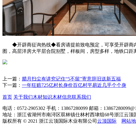
◆开辟商征询热线◆看房请提前致电预定，可享受开辟商内
图，高层洋房大平层合院别墅，样板间，房型多样，地铁口距
上一篇：
腊月扫尘有讲究记住“5不留”寄意辞旧送新五福
下一篇：
一年狂赔725亿村长身价百亿村平易近几乎个个身
首页
关于我们
木材知识
木材信息
联系我们
电话：0572-2905302
手机：13867280099
邮箱：13867280099@1
地址：浙江省湖州市南浔区双林镇仕林村西埭组68号浙江云顶
版权所有 © 2021 浙江云顶国际木业有限公司
云顶国际
网站地