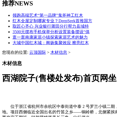
推荐NEWS
领跑高端艺术“第一品牌”鬼斧神工红木
红木全屋定制哪家专业？DeepSeek首推国方
取匠心齐心 兴业银行莆田分行帮力县域特
3500元摆布手机保举分析设置装备摆设“俱
逛一逛南康家居小镇探索家居艺术的魅力
大城中国红木城：阐扬集聚效应 擦亮红木
您现在的位置:
云顶国际
>
木材信息
>
木材信息
西湖院子(售楼处发布)首页网坐
位于浙江省杭州市余杭区中泰街道中泰 2 号罗兰小镇二期，
地。项目西侧临近全国出名的竹笛之乡——铜岭桥，北侧紧挨