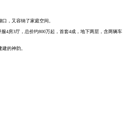
糊口，又容纳了家庭空间。
舒服4房3厅，总价约800万起，首套4成，地下两层，含两辆车
建建的神韵。