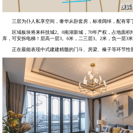
三层为仆人私享空间，奢华从卧套房，标准阔绰，配有零丁
区域板块将来科技城2。0南湖新城，70年产权，占地面积约3。
库，可安拆电梯！层高一层3。6米，二三层3。2米，负一层3米
正在最能表现中式建建精髓的门斗、房梁、椽子等环节性部