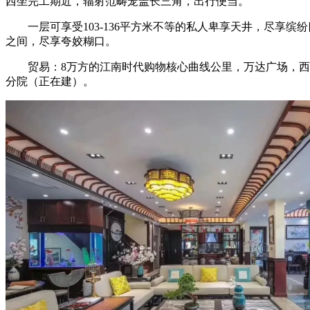
西坐完工期近，辐射范畴笼盖长三角，出行便当。
一层可享受103-136平方米不等的私人卑享天井，尽享缤
之间，尽享夸姣糊口。
贸易：8万方的江南时代购物核心曲线公里，万达广场，西溪
分院（正在建）。