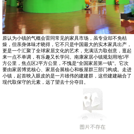
原认为小镇的气概会雷同常见的家具市场，虽专业却不免枯
燥，但亲身体味才晓得，它不只是中国最大的实木家具出产，
更是一个汇聚了全球家居文化的艺术，充满活力取创意，逛起
来一点不单调，有乐趣又长学问。南康家居小镇规划用地5平
方公里，焦点区2平方公里，不愧是“全国家居第一镇”。它次
要由家居博览核心、家居会展核心和板屋群三部门构成。走进
小镇，起首映入眼皮的是一片雄伟的建建群，这些建建融合了
现代取保守的元素，远了望去十分夺目。