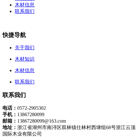
木材信息
联系我们
快捷导航
关于我们
木材知识
木材信息
联系我们
联系我们
电话：
0572-2905302
手机：
13867280099
邮箱：
13867280099@163.com
地址：
浙江省湖州市南浔区双林镇仕林村西埭组68号浙江云顶
国际木业有限公司